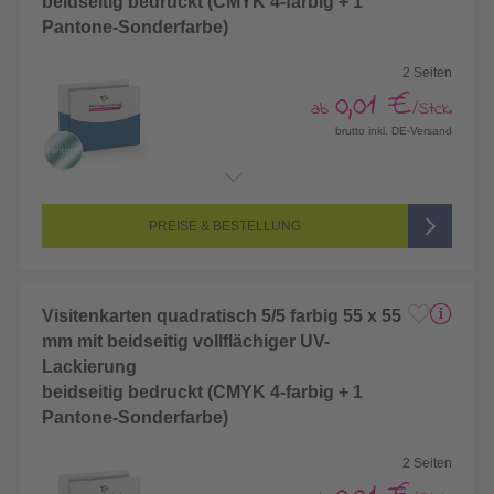
beidseitig bedruckt (CMYK 4-farbig + 1
Pantone-Sonderfarbe)
2 Seiten
0,01 €
ab
/Stck.
brutto inkl. DE-Versand
Endformat:
55 x 55 mm
Seitenanzahl:
2-seitig (Vorderseite und Rückseite bedruckt)
Farbigkeit:
5/5-farbig (vollfarbig bedruckt + 1 Sonderfarbe)
PREISE & BESTELLUNG
Visitenkarten quadratisch 5/5 farbig 55 x 55
mm mit beidseitig vollflächiger UV-
Lackierung
beidseitig bedruckt (CMYK 4-farbig + 1
Pantone-Sonderfarbe)
2 Seiten