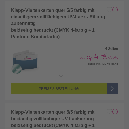
Klapp-Visitenkarten quer 5/5 farbig mit
einseitigem vollflächigem UV-Lack - Rillung
außermittig
beidseitig bedruckt (CMYK 4-farbig + 1
Pantone-Sonderfarbe)
4 Seiten
0,04 €
ab
/Stck.
brutto inkl. DE-Versand
Endformat:
172 x 55 mm
Seitenanzahl:
4-seitig (Vorderseite und Rückseite bedruckt)
Farbigkeit:
5/5-farbig (vollfarbig bedruckt + 1 Sonderfarbe)
PREISE & BESTELLUNG
Klapp-Visitenkarten quer 5/5 farbig mit
beidseitig vollflächiger UV-Lackierung
beidseitig bedruckt (CMYK 4-farbig + 1