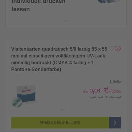
individuell drucken
lassen
Visitenkarten quadratisch 5/0 farbig 55 x 55
mm mit einseitigem vollflächigem UV-Lack
einseitig bedruckt (CMYK 4-farbig + 1
Pantone-Sonderfarbe)
1 Seite
0,01 €
ab
/Stck.
brutto inkl. DE-Versand
Endformat:
55 x 55 mm
Seitenanzahl:
1-seitig (Vorderseite bedruckt, Rückseite unbedruckt)
Farbigkeit:
5/0-farbig (vollfarbig bedruckt + 1 Sonderfarbe)
PREISE & BESTELLUNG