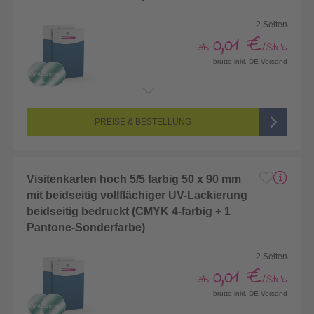
2 Seiten
0,01 €
ab
/Stck.
brutto inkl. DE-Versand
Endformat:
55 x 85 mm
Seitenanzahl:
2-seitig (Vorderseite und Rückseite bedruckt)
Farbigkeit:
5/5-farbig (vollfarbig bedruckt + 1 Sonderfarbe)
PREISE & BESTELLUNG
Visitenkarten hoch 5/5 farbig 50 x 90 mm
mit beidseitig vollflächiger UV-Lackierung
beidseitig bedruckt (CMYK 4-farbig + 1
Pantone-Sonderfarbe)
2 Seiten
0,01 €
ab
/Stck.
brutto inkl. DE-Versand