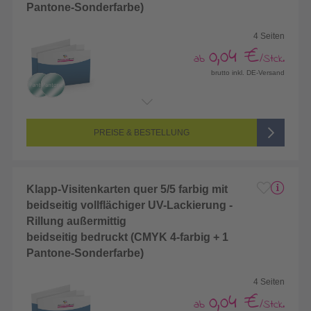
Pantone-Sonderfarbe)
4 Seiten
0,04 €
ab
/Stck.
brutto inkl. DE-Versand
Endformat:
172 x 55 mm
Seitenanzahl:
4-seitig (Vorderseite und Rückseite bedruckt)
Farbigkeit:
5/5-farbig (vollfarbig bedruckt + 1 Sonderfarbe)
PREISE & BESTELLUNG
Klapp-Visitenkarten quer 5/5 farbig mit
beidseitig vollflächiger UV-Lackierung -
Rillung außermittig
beidseitig bedruckt (CMYK 4-farbig + 1
Pantone-Sonderfarbe)
4 Seiten
0,04 €
ab
/Stck.