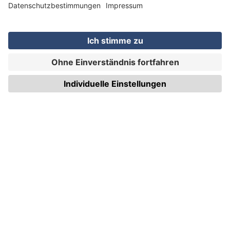
WIRmachenDRUCK GmbH
Illerstraße 15
71522 Backnang
Tel.: +49 (0) 711 995 982 - 20
Fax: +49 (0) 711 995 982 - 21
SOCIAL MEDIA
ZERTIFIZIERUNGEN