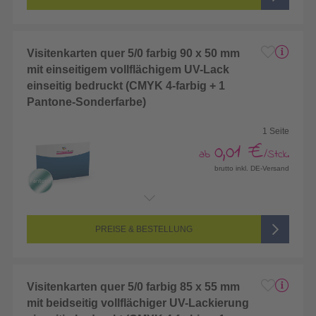
Visitenkarten quer 5/0 farbig 90 x 50 mm
mit einseitigem vollflächigem UV-Lack
einseitig bedruckt (CMYK 4-farbig + 1
Pantone-Sonderfarbe)
1 Seite
0,01 €
ab
/Stck.
brutto inkl. DE-Versand
Endformat:
90 x 50 mm
Seitenanzahl:
1-seitig (Vorderseite bedruckt, Rückseite unbedruckt)
Farbigkeit:
5/0-farbig (vollfarbig bedruckt + 1 Sonderfarbe)
PREISE & BESTELLUNG
Visitenkarten quer 5/0 farbig 85 x 55 mm
mit beidseitig vollflächiger UV-Lackierung