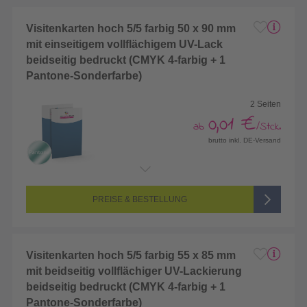
Visitenkarten hoch 5/5 farbig 50 x 90 mm
mit einseitigem vollflächigem UV-Lack
beidseitig bedruckt (CMYK 4-farbig + 1
Pantone-Sonderfarbe)
2 Seiten
0,01 €
ab
/Stck.
brutto inkl. DE-Versand
Endformat:
50 x 90 mm
Seitenanzahl:
2-seitig (Vorderseite und Rückseite bedruckt)
Farbigkeit:
5/5-farbig (vollfarbig bedruckt + 1 Sonderfarbe)
PREISE & BESTELLUNG
Visitenkarten hoch 5/5 farbig 55 x 85 mm
mit beidseitig vollflächiger UV-Lackierung
beidseitig bedruckt (CMYK 4-farbig + 1
Pantone-Sonderfarbe)