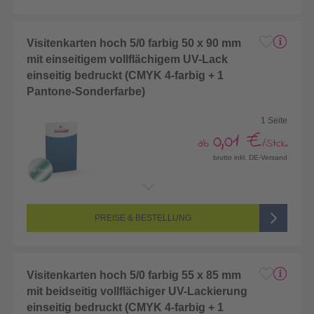
Visitenkarten hoch 5/0 farbig 50 x 90 mm
mit einseitigem vollflächigem UV-Lack
einseitig bedruckt (CMYK 4-farbig + 1
Pantone-Sonderfarbe)
1 Seite
0,01 €
ab
/Stck.
brutto inkl. DE-Versand
Endformat:
50 x 90 mm
Seitenanzahl:
1-seitig (Vorderseite bedruckt, Rückseite unbedruckt)
Farbigkeit:
5/0-farbig (vollfarbig bedruckt + 1 Sonderfarbe)
PREISE & BESTELLUNG
Visitenkarten hoch 5/0 farbig 55 x 85 mm
mit beidseitig vollflächiger UV-Lackierung
einseitig bedruckt (CMYK 4-farbig + 1