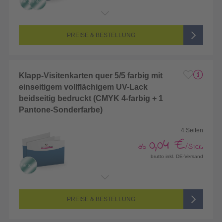
Endformat:
90 x 50 mm
Seitenanzahl:
2-seitig (Vorderseite und Rückseite bedruckt)
Farbigkeit:
5/5-farbig (vollfarbig bedruckt + 1 Sonderfarbe)
PREISE & BESTELLUNG
Klapp-Visitenkarten quer 5/5 farbig mit
einseitigem vollflächigem UV-Lack
beidseitig bedruckt (CMYK 4-farbig + 1
Pantone-Sonderfarbe)
4 Seiten
0,04 €
ab
/Stck.
brutto inkl. DE-Versand
Endformat:
172 x 55 mm
Seitenanzahl:
4-seitig (Vorderseite und Rückseite bedruckt)
Farbigkeit:
5/5-farbig (vollfarbig bedruckt + 1 Sonderfarbe)
PREISE & BESTELLUNG