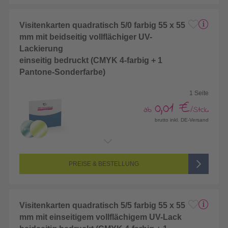
Visitenkarten quadratisch 5/0 farbig 55 x 55
mm mit beidseitig vollflächiger UV-
Lackierung
einseitig bedruckt (CMYK 4-farbig + 1
Pantone-Sonderfarbe)
1 Seite
0,01 €
ab
/Stck.
brutto inkl. DE-Versand
Endformat:
55 x 55 mm
Seitenanzahl:
1-seitig (Vorderseite bedruckt, Rückseite unbedruckt)
Farbigkeit:
5/0-farbig (vollfarbig bedruckt + 1 Sonderfarbe)
PREISE & BESTELLUNG
Visitenkarten quadratisch 5/5 farbig 55 x 55
mm mit einseitigem vollflächigem UV-Lack