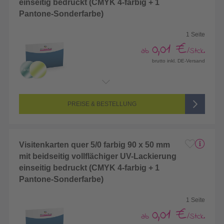
einseitig bedruckt (CMYK 4-farbig + 1
Pantone-Sonderfarbe)
1 Seite
0,01 €
ab
/Stck.
brutto inkl. DE-Versand
Endformat:
85 x 55 mm
Seitenanzahl:
1-seitig (Vorderseite bedruckt, Rückseite unbedruckt)
Farbigkeit:
5/0-farbig (vollfarbig bedruckt + 1 Sonderfarbe)
PREISE & BESTELLUNG
Visitenkarten quer 5/0 farbig 90 x 50 mm
mit beidseitig vollflächiger UV-Lackierung
einseitig bedruckt (CMYK 4-farbig + 1
Pantone-Sonderfarbe)
1 Seite
0,01 €
ab
/Stck.