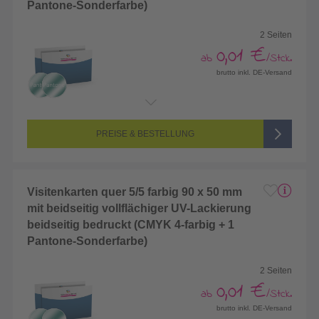
Pantone-Sonderfarbe)
2 Seiten
0,01 €
ab
/Stck.
brutto inkl. DE-Versand
Endformat:
85 x 55 mm
Seitenanzahl:
2-seitig (Vorderseite und Rückseite bedruckt)
Farbigkeit:
5/5-farbig (vollfarbig bedruckt + 1 Sonderfarbe)
PREISE & BESTELLUNG
Visitenkarten quer 5/5 farbig 90 x 50 mm
mit beidseitig vollflächiger UV-Lackierung
beidseitig bedruckt (CMYK 4-farbig + 1
Pantone-Sonderfarbe)
2 Seiten
0,01 €
ab
/Stck.
brutto inkl. DE-Versand