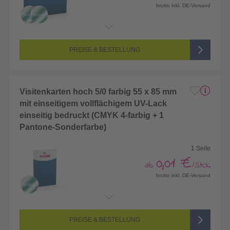
brutto inkl. DE-Versand
Endformat:
172 x 55 mm
Seitenanzahl:
4-seitig (Vorderseite und Rückseite bedruckt)
Farbigkeit:
5/5-farbig (vollfarbig bedruckt + 1 Sonderfarbe)
PREISE & BESTELLUNG
Visitenkarten hoch 5/0 farbig 55 x 85 mm
mit einseitigem vollflächigem UV-Lack
einseitig bedruckt (CMYK 4-farbig + 1
Pantone-Sonderfarbe)
1 Seite
0,01 €
ab
/Stck.
brutto inkl. DE-Versand
Endformat:
55 x 85 mm
Seitenanzahl:
1-seitig (Vorderseite bedruckt, Rückseite unbedruckt)
Farbigkeit:
5/0-farbig (vollfarbig bedruckt + 1 Sonderfarbe)
PREISE & BESTELLUNG