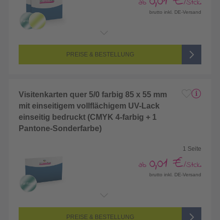
0,01 €
ab
/Stck.
brutto inkl. DE-Versand
Endformat:
55 x 55 mm
Seitenanzahl:
2-seitig (Vorderseite und Rückseite bedruckt)
Farbigkeit:
5/5-farbig (vollfarbig bedruckt + 1 Sonderfarbe)
PREISE & BESTELLUNG
Visitenkarten quer 5/0 farbig 85 x 55 mm
mit einseitigem vollflächigem UV-Lack
einseitig bedruckt (CMYK 4-farbig + 1
Pantone-Sonderfarbe)
1 Seite
0,01 €
ab
/Stck.
brutto inkl. DE-Versand
Endformat:
85 x 55 mm
Seitenanzahl:
1-seitig (Vorderseite bedruckt, Rückseite unbedruckt)
Farbigkeit:
5/0-farbig (vollfarbig bedruckt + 1 Sonderfarbe)
PREISE & BESTELLUNG