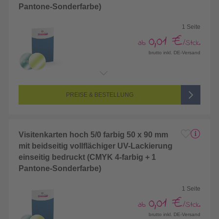
Pantone-Sonderfarbe)
1 Seite
0,01 €
ab
/Stck.
brutto inkl. DE-Versand
Endformat:
55 x 85 mm
Seitenanzahl:
1-seitig (Vorderseite bedruckt, Rückseite unbedruckt)
Farbigkeit:
5/0-farbig (vollfarbig bedruckt + 1 Sonderfarbe)
PREISE & BESTELLUNG
Visitenkarten hoch 5/0 farbig 50 x 90 mm
mit beidseitig vollflächiger UV-Lackierung
einseitig bedruckt (CMYK 4-farbig + 1
Pantone-Sonderfarbe)
1 Seite
0,01 €
ab
/Stck.
brutto inkl. DE-Versand