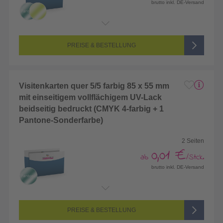
brutto inkl. DE-Versand
Endformat:
90 x 50 mm
Seitenanzahl:
1-seitig (Vorderseite bedruckt, Rückseite unbedruckt)
Farbigkeit:
5/0-farbig (vollfarbig bedruckt + 1 Sonderfarbe)
PREISE & BESTELLUNG
Visitenkarten quer 5/5 farbig 85 x 55 mm
mit einseitigem vollflächigem UV-Lack
beidseitig bedruckt (CMYK 4-farbig + 1
Pantone-Sonderfarbe)
2 Seiten
0,01 €
ab
/Stck.
brutto inkl. DE-Versand
Endformat:
85 x 55 mm
Seitenanzahl:
2-seitig (Vorderseite und Rückseite bedruckt)
Farbigkeit:
5/5-farbig (vollfarbig bedruckt + 1 Sonderfarbe)
PREISE & BESTELLUNG