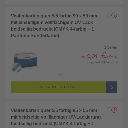
Visitenkarten quer 5/5 farbig 90 x 50 mm
mit einseitigem vollflächigem UV-Lack
beidseitig bedruckt (CMYK 4-farbig + 1
Pantone-Sonderfarbe)
2 Seiten
0,01 €
ab
/Stck.
brutto inkl. DE-Versand
Endformat:
90 x 50 mm
Seitenanzahl:
2-seitig (Vorderseite und Rückseite bedruckt)
Farbigkeit:
5/5-farbig (vollfarbig bedruckt + 1 Sonderfarbe)
PREISE & BESTELLUNG
Visitenkarten quer 5/5 farbig 85 x 55 mm
mit beidseitig vollflächiger UV-Lackierung
beidseitig bedruckt (CMYK 4-farbig + 1