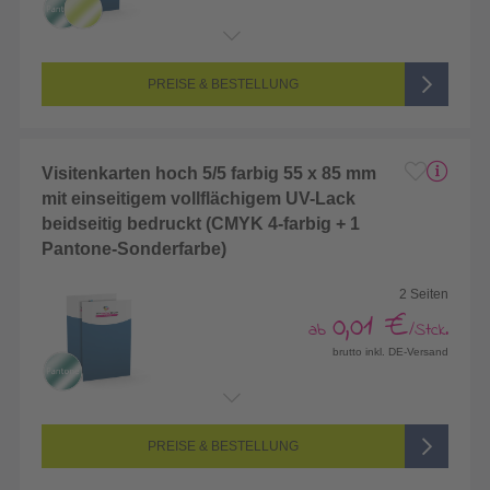
Endformat:
50 x 90 mm
Seitenanzahl:
1-seitig (Vorderseite bedruckt, Rückseite unbedruckt)
Farbigkeit:
5/0-farbig (vollfarbig bedruckt + 1 Sonderfarbe)
PREISE & BESTELLUNG
Visitenkarten hoch 5/5 farbig 55 x 85 mm
mit einseitigem vollflächigem UV-Lack
beidseitig bedruckt (CMYK 4-farbig + 1
Pantone-Sonderfarbe)
2 Seiten
0,01 €
ab
/Stck.
brutto inkl. DE-Versand
Endformat:
55 x 85 mm
Seitenanzahl:
2-seitig (Vorderseite und Rückseite bedruckt)
Farbigkeit:
5/5-farbig (vollfarbig bedruckt + 1 Sonderfarbe)
PREISE & BESTELLUNG