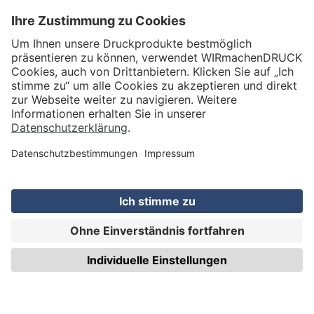
VERSAND
WIRmachenDRUCK GmbH
Illerstraße 15
71522 Backnang
Tel.: +49 (0) 711 995 982 - 20