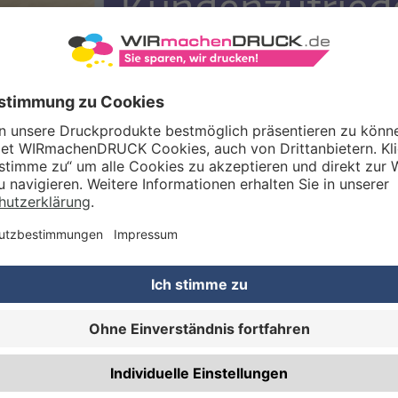
MATIONEN ZUR AUSZEICHNUNG
e Bewertungskriterien gab es und wie hat WIRmachen
teht hinter der Auszeichnung?
ef die Befragung ab?
de ich die Zertifikatsdatenbank für weitere Infos?