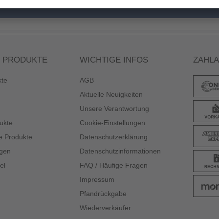
 PRODUKTE
WICHTIGE INFOS
ZAHL
kte
AGB
Aktuelle Neuigkeiten
Unsere Verantwortung
ukte
Cookie-Einstellungen
e Produkte
Datenschutzerklärung
gen
Datenschutzinformationen
el
FAQ / Häufige Fragen
Impressum
Pfandrückgabe
Wiederverkäufer