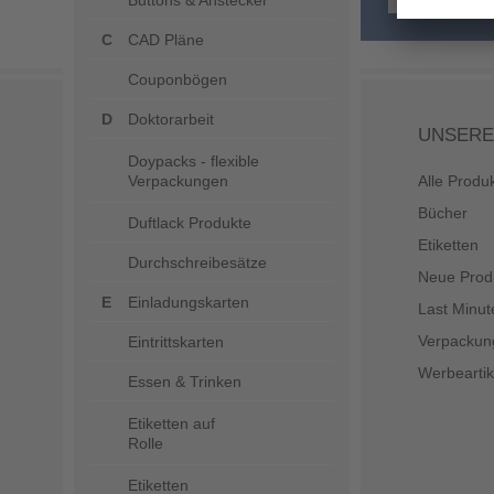
Buttons & Anstecker
CAD Pläne
Couponbögen
Doktorarbeit
UNSERE
Doypacks - flexible
Verpackungen
Alle Produ
Bücher
Duftlack Produkte
Etiketten
Durchschreibesätze
Neue Prod
Einladungskarten
Last Minut
Verpackun
Eintrittskarten
Werbeartik
Essen & Trinken
Etiketten auf
Rolle
Etiketten