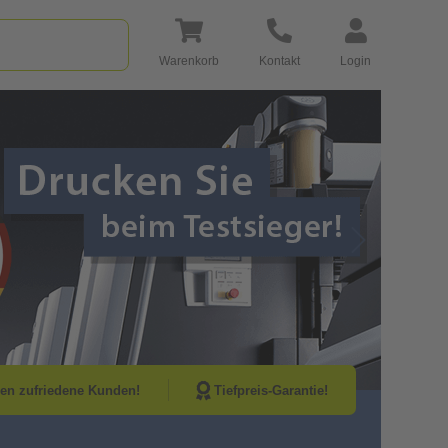
Warenkorb
Kontakt
Login
Go to Next Sli
nen zufriedene Kunden!
Tiefpreis-Garantie!