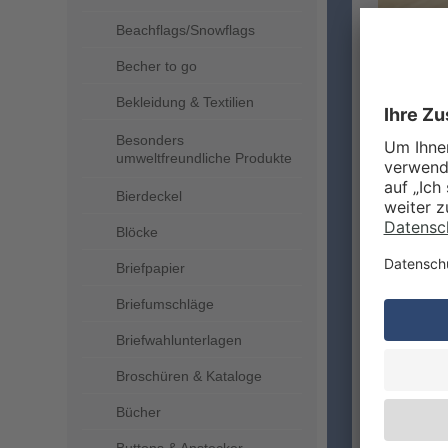
Beachflags/Snowflags
Becher to go
Bekleidung & Textilien
INFOR
Besonders
umweltfreundliche Produkte
Bierdeckel
Welch
Blöcke
Wer s
Briefpapier
Briefumschläge
Wie li
Briefwahlunterlagen
Wo fin
Broschüren & Kataloge
Bücher