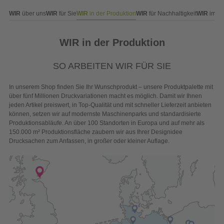
WIR
in der Produktion
WIR
über uns
WIR
für Sie
WIR
für Nachhaltigkeit
WIR
im F
WIR in der Produktion
SO ARBEITEN WIR FÜR SIE
In unserem Shop finden Sie Ihr Wunschprodukt – unsere Produktpalette mit
über fünf Millionen Druckvariationen macht es möglich. Damit wir Ihnen
jeden Artikel preiswert, in Top-Qualität und mit schneller Lieferzeit anbieten
können, setzen wir auf modernste Maschinenparks und standardisierte
Produktionsabläufe. An über 100 Standorten in Europa und auf mehr als
150.000 m² Produktionsfläche zaubern wir aus Ihrer Designidee
Drucksachen zum Anfassen, in großer oder kleiner Auflage.