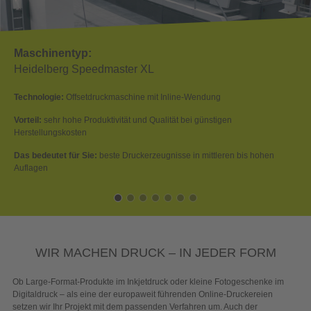
schinentyp:
Ma
delberg Speedmaster XL
Hei
nologie:
Offsetdruckmaschine mit Inline-Wendung
Tech
il:
sehr hohe Produktivität und Qualität bei günstigen
Vorte
tellungskosten
Kost
bedeutet für Sie:
beste Druckerzeugnisse in mittleren bis hohen
Das 
agen
Kost
WIR MACHEN DRUCK – IN JEDER FORM
Ob Large-Format-Produkte im Inkjetdruck oder kleine Fotogeschenke im
Digitaldruck – als eine der europaweit führenden Online-Druckereien
setzen wir Ihr Projekt mit dem passenden Verfahren um. Auch der