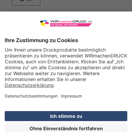
WIRmachenDRUCK GmbH
Illerstraße 15
71522 Backnang
Tel.: +49 (0) 711 995 982 - 20
Fax: +49 (0) 711 995 982 - 21
SOCIAL MEDIA
ZERTIFIZIERUNGEN