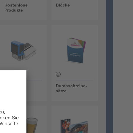
Kostenlose
Blöcke
Produkte
Stempel
Durchschreibe-sätze
Stempel
Durchschreibe-
sätze
Bierdeckel
Fotoleinwand / Keilrahmen