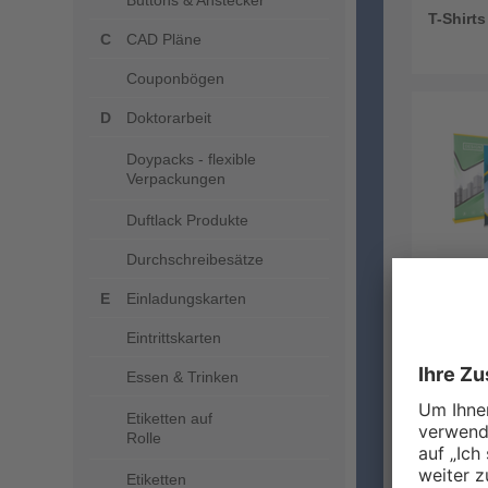
Buttons & Anstecker
T-Shirts
CAD Pläne
Couponbögen
Doktorarbeit
Roll-Up 
Doypacks - flexible
Verpackungen
Duftlack Produkte
Durchschreibesätze
Einladungskarten
Roll-Up
Eintrittskarten
Essen & Trinken
Tassen &
Etiketten auf
Rolle
Etiketten