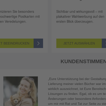
izieren Sie besonders
Sichtbar und wirkungsvoll – mit
hochwertige Postkarten mit
plakativer Wahlwerbung auf den
ven Veredelungen.
ersten Blick überzeugen.
ZT BEEINDRUCKEN
JETZT AUSWÄHLEN
KUNDENSTIMME
„Große Vielfalt, einfache Bestellung, sc
kalkulierbare Preise – für uns ein unve
ious
Andreas Hutter / Herstellung & Logi