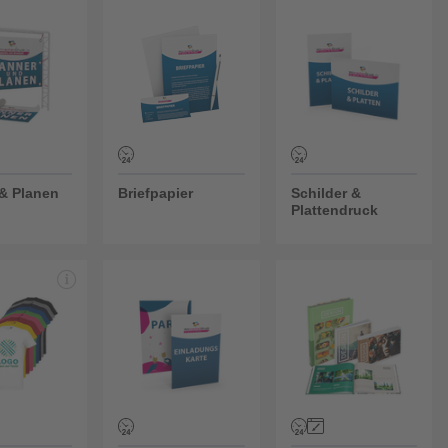
& Planen
Briefpapier
Schilder & Plattendruck
& Planen
Briefpapier
Schilder &
Plattendruck
Einladungskarten
Bücher