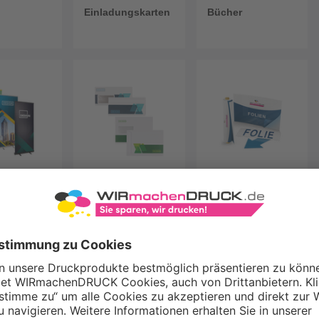
Einladungskarten
Bücher
Displays
Briefumschläge
Klebefolien
 Displays
Briefumschläge
Klebefolien
 Kaffeebecher
Magnetfolien
Plastikkarten