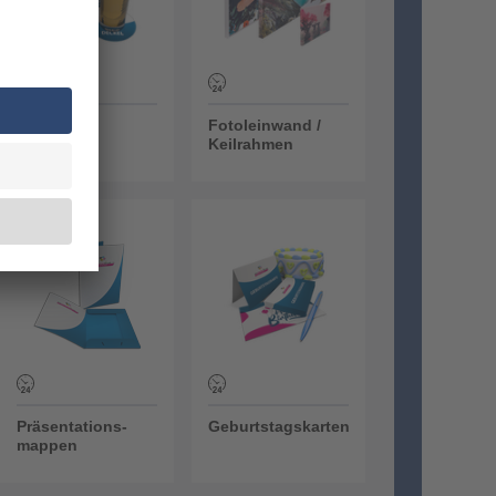
Bierdeckel
Fotoleinwand /
Keilrahmen
Präsentations-mappen
Geburtstagskarten
Präsentations-
Geburtstagskarten
mappen