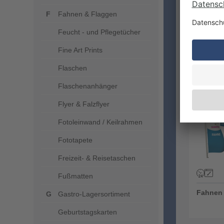
Fahnen & Flaggen
Feucht - und Pflegetücher
Fine Art Prints
Tassen
Kaffeeb
Flaschen
Flaschenanhänger
Fahnen 
Flyer & Falzflyer
Fotoleinwand / Keilrahmen
Fototapete
Freizeit- & Reisetaschen
Fußmatten
Fahnen
Gastro-Lagersortiment
Geburtstagskarten