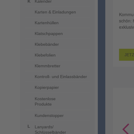
Kalender
Karten & Einladungen
Kommun
schön: 
Kartenhüllen
exklusi
Klatschpappen
Klebebänder
JET
Klebefolien
Klemmbretter
Kontroll- und Einlassbänder
Kopierpapier
Kostenlose
Produkte
Kundenstopper
Prev
Lanyards/
Schlüsselbänder