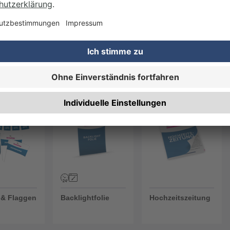
 &
Magnetfolien
Plastikkarten
echer
& Flaggen
Backlightfolie
Hochzeitszeitung
 & Flaggen
Backlightfolie
Hochzeitszeitung