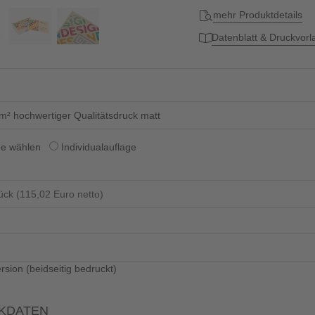
Datenformat: 9,1 cm x 6,
mehr Produktdetails
Datenblatt & Druckvor
Diese...
m² hochwertiger Qualitätsdruck matt
ge wählen
Individualauflage
rsion (beidseitig bedruckt)
KDATEN