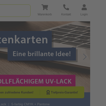
Warenkorb
Kontakt
Login
Go to Next Sli
nen zufriedene Kunden!
Tiefpreis-Garantie!
-Lack
5-farbig CMYK + Pantone