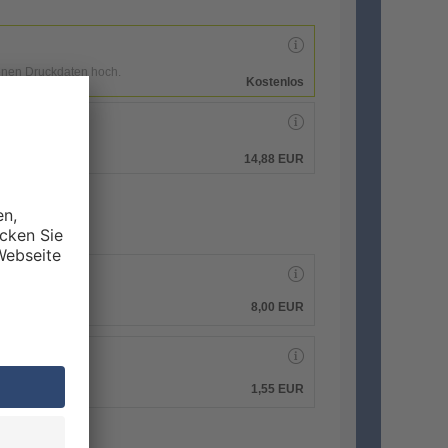
enen Druckdaten hoch.
Kostenlos
hen.
14,88 EUR
8,00 EUR
1,55 EUR