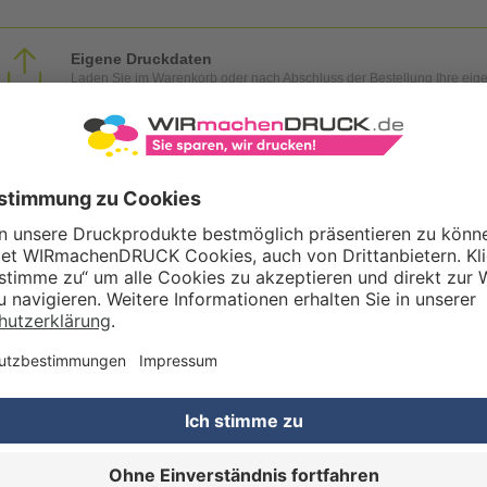
Eigene Druckdaten
Laden Sie im Warenkorb oder nach Abschluss der Bestellung Ihre eig
Gestaltungsservice
Unser Kreativteam gestaltet Druckdaten, Logos etc. nach Ihren Wünsc
TZOPTIONEN
Qualitätskontrolle (von Experten empf.)
Rechnung zusätzlich per Post