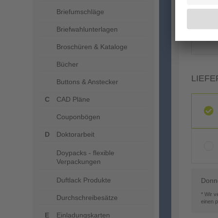
VERA
Briefumschläge
Briefwahlunterlagen
Broschüren & Kataloge
Bücher
LIEFE
Buttons & Anstecker
CAD Pläne
Couponbögen
Doktorarbeit
Doypacks - flexible
Verpackungen
Duftlack Produkte
Donne
* Wir 
Durchschreibesätze
einen 
Einladungskarten