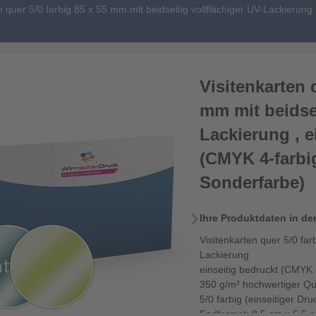
n quer 5/0 farbig 85 x 55 mm mit beidseitig vollflächiger UV-Lackierung
Visitenkarten 
mm mit beidsei
Lackierung , e
(CMYK 4-farbi
Sonderfarbe)
Ihre Produktdaten in de
Visitenkarten quer 5/0 far
Lackierung
einseitig bedruckt (CMYK
350 g/m² hochwertiger Qua
5/0 farbig (einseitiger Dru
Endformat: 8,5 cm x 5,5 