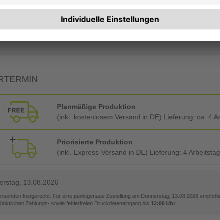
RBEITUNG & VEREDELUNG
Ecken abrunden
RTERMIN
Planmäßige Produktion
(inkl. kostenlosem Versand in DE) Lieferung:
ca. 4 A
Priorisierte Produktion
(inkl. Express-Versand in DE) Lieferung:
4 Arbeitsta
rstag, 13.08.2026
versenden fristgerecht. Für eine punktgenaue Zustellung am
Donnerstag, 13.08.2026
empfehle
pünktlichen Zahlungs- sowie fehlerfreien Druckdateneingang bis
12:00 Uhr
.