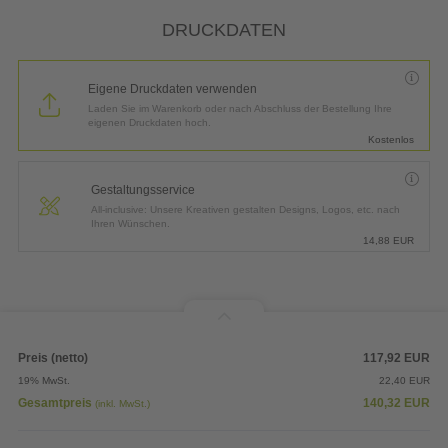
DRUCKDATEN
Eigene Druckdaten verwenden
Laden Sie im Warenkorb oder nach Abschluss der Bestellung Ihre
eigenen Druckdaten hoch.
Kostenlos
Gestaltungsservice
All-inclusive: Unsere Kreativen gestalten Designs, Logos, etc. nach
Ihren Wünschen.
14,88
EUR
Preis (netto)
117,92
EUR
19% MwSt.
22,40
EUR
Gesamtpreis
140,32
EUR
(inkl. MwSt.)