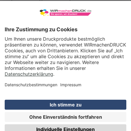
VERSAND
WIRmachenDRUCK GmbH
Illerstraße 15
71522 Backnang
Tel.: +49 (0) 711 995 982 - 20