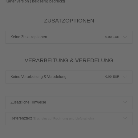
Kartenversion ( beidseitig bedruckt)
ZUSATZOPTIONEN
Keine Zusatzoptionen
0,00
EUR
VERARBEITUNG & VEREDELUNG
Keine Verarbeitung & Veredelung
0,00
EUR
Zusätzliche Hinweise
Referenztext
(Erscheint auf Rechnung und Lieferschein)