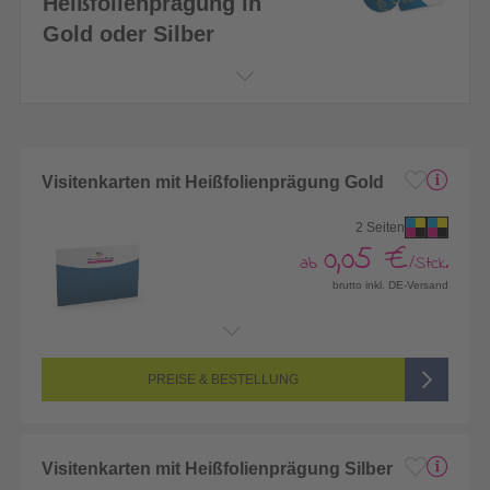
Heißfolienprägung in
Gold oder Silber
2
Visitenkarten mit Heißfolienprägung Gold
2 Seiten
0,05 €
ab
/Stck.
brutto inkl. DE-Versand
Endformat:
85 x 55 mm
Seitenanzahl:
2-seitig (Vorderseite und Rückseite bedruckt)
Farbigkeit:
4/4-farbig CMYK (vollfarbig bedruckt)
PREISE & BESTELLUNG
Visitenkarten mit Heißfolienprägung Silber