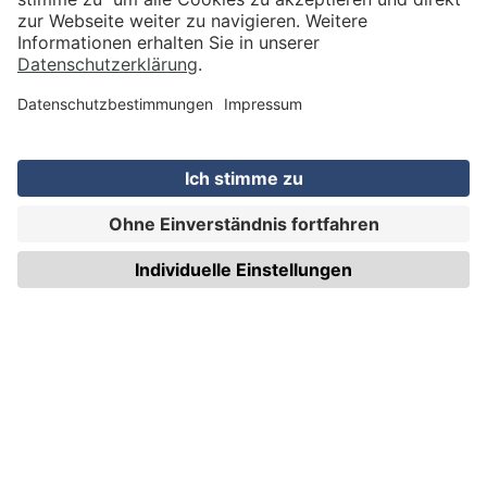
VERSAND
WIRmachenDRUCK GmbH
Illerstraße 15
71522 Backnang
Tel.: +49 (0) 711 995 982 - 20
Fax: +49 (0) 711 995 982 - 21
SOCIAL MEDIA