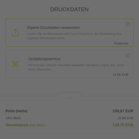
DRUCKDATEN
Eigene Druckdaten verwenden
Laden Sie im Warenkorb oder nach Abschluss der Bestellung Ihre
eigenen Druckdaten hoch.
Kostenlos
Gestaltungsservice
All-inclusive: Unsere Kreativen gestalten Designs, Logos, etc. nach
Ihren Wünschen.
14,88
EUR
Preis (netto)
109,87
EUR
19% MwSt.
20,88
EUR
Gesamtpreis
130,75
EUR
(inkl. MwSt.)