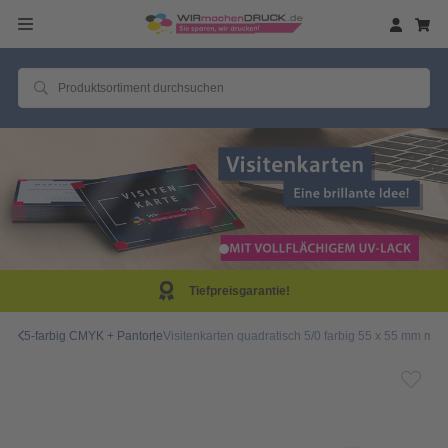
Tiefpreisgarantie!
5-farbig CMYK + Pantone
Visitenkarten quadratisch 5/0 farbig 55 x 55 mm mit