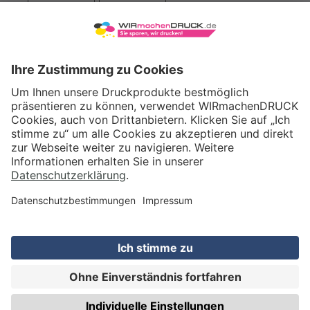
VERSAND
WIRmachenDRUCK GmbH
Illerstraße 15
71522 Backnang
Tel.: +49 (0) 711 995 982 - 20