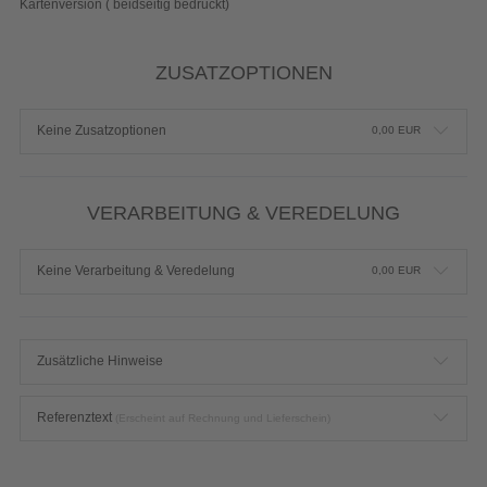
Kartenversion ( beidseitig bedruckt)
ZUSATZOPTIONEN
Keine Zusatzoptionen
0,00
EUR
VERARBEITUNG & VEREDELUNG
Keine Verarbeitung & Veredelung
0,00
EUR
Zusätzliche Hinweise
Referenztext
(Erscheint auf Rechnung und Lieferschein)