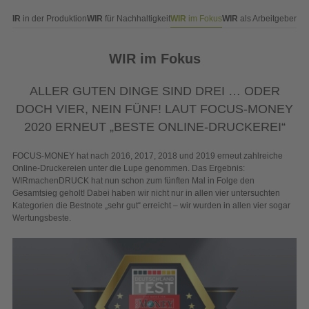
WIR
im Fokus
ie
WIR
in der Produktion
WIR
für Nachhaltigkeit
WIR
als Arbeitgeber
WIR im Fokus
ALLER GUTEN DINGE SIND DREI … ODER
DOCH VIER, NEIN FÜNF! LAUT FOCUS-MONEY
2020 ERNEUT „BESTE ONLINE-DRUCKEREI“
FOCUS-MONEY hat nach 2016, 2017, 2018 und 2019 erneut zahlreiche
Online-Druckereien unter die Lupe genommen. Das Ergebnis:
WIRmachenDRUCK hat nun schon zum fünften Mal in Folge den
Gesamtsieg geholt! Dabei haben wir nicht nur in allen vier untersuchten
Kategorien die Bestnote „sehr gut“ erreicht – wir wurden in allen vier sogar
Wertungsbeste.