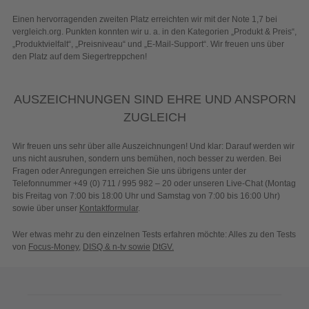
Einen hervorragenden zweiten Platz erreichten wir mit der Note 1,7 bei
vergleich.org. Punkten konnten wir u. a. in den Kategorien „Produkt & Preis“,
„Produktvielfalt“, „Preisniveau“ und „E-Mail-Support“. Wir freuen uns über
den Platz auf dem Siegertreppchen!
AUSZEICHNUNGEN SIND EHRE UND ANSPORN
ZUGLEICH
Wir freuen uns sehr über alle Auszeichnungen! Und klar: Darauf werden wir
uns nicht ausruhen, sondern uns bemühen, noch besser zu werden. Bei
Fragen oder Anregungen erreichen Sie uns übrigens unter der
Telefonnummer +49 (0) 711 / 995 982 – 20 oder unseren Live-Chat (Montag
bis Freitag von 7:00 bis 18:00 Uhr und Samstag von 7:00 bis 16:00 Uhr)
sowie über unser
Kontaktformular
.
Wer etwas mehr zu den einzelnen Tests erfahren möchte: Alles zu den Tests
von
Focus-Money
,
DISQ & n-tv sowie
DtGV.