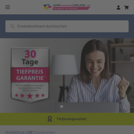
Tiefpreisgarantie!
Home
Druck-ABC
Druckmarken