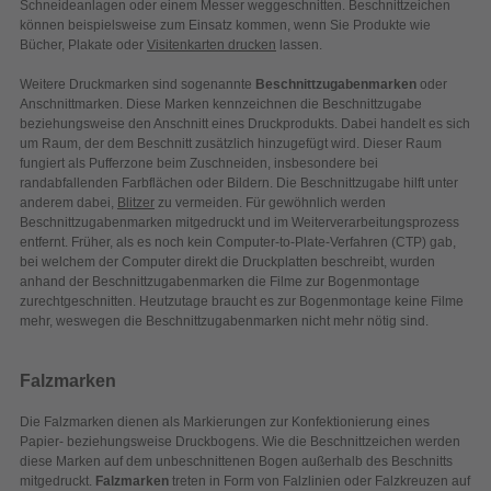
Schneideanlagen oder einem Messer weggeschnitten. Beschnittzeichen
können beispielsweise zum Einsatz kommen, wenn Sie Produkte wie
Bücher, Plakate oder
Visitenkarten drucken
lassen.
Weitere Druckmarken sind sogenannte
Beschnittzugabenmarken
oder
Anschnittmarken. Diese Marken kennzeichnen die Beschnittzugabe
beziehungsweise den Anschnitt eines Druckprodukts. Dabei handelt es sich
um Raum, der dem Beschnitt zusätzlich hinzugefügt wird. Dieser Raum
fungiert als Pufferzone beim Zuschneiden, insbesondere bei
randabfallenden Farbflächen oder Bildern. Die Beschnittzugabe hilft unter
anderem dabei,
Blitzer
zu vermeiden. Für gewöhnlich werden
Beschnittzugabenmarken mitgedruckt und im Weiterverarbeitungsprozess
entfernt. Früher, als es noch kein Computer-to-Plate-Verfahren (CTP) gab,
bei welchem der Computer direkt die Druckplatten beschreibt, wurden
anhand der Beschnittzugabenmarken die Filme zur Bogenmontage
zurechtgeschnitten. Heutzutage braucht es zur Bogenmontage keine Filme
mehr, weswegen die Beschnittzugabenmarken nicht mehr nötig sind.
Falzmarken
Die Falzmarken dienen als Markierungen zur Konfektionierung eines
Papier- beziehungsweise Druckbogens. Wie die Beschnittzeichen werden
diese Marken auf dem unbeschnittenen Bogen außerhalb des Beschnitts
mitgedruckt.
Falzmarken
treten in Form von Falzlinien oder Falzkreuzen auf