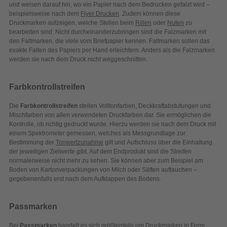
und weisen darauf hin, wo ein Papier nach dem Bedrucken gefalzt wird –
beispielsweise nach dem
Flyer Drucken
. Zudem können diese
Druckmarken aufzeigen, welche Stellen beim
Rillen
oder
Nuten
zu
bearbeiten sind. Nicht durcheinanderzubringen sind die Falzmarken mit
den Faltmarken, die viele vom Briefpapier kennen. Faltmarken sollen das
exakte Falten des Papiers per Hand erleichtern. Anders als die Falzmarken
werden sie nach dem Druck nicht weggeschnitten.
Farbkontrollstreifen
Die
Farbkontrollstreifen
stellen Volltonfarben, Deckkraftabstufungen und
Mischfarben von allen verwendeten Druckfarben dar. Sie ermöglichen die
Kontrolle, ob richtig gedruckt wurde. Hierzu werden sie nach dem Druck mit
einem Spektrometer gemessen, welches als Messgrundlage zur
Bestimmung der
Tonwertzunahme
gilt und Aufschluss über die Einhaltung
der jeweiligen Zielwerte gibt. Auf dem Endprodukt sind die Streifen
normalerweise nicht mehr zu sehen. Sie können aber zum Beispiel am
Boden von Kartonverpackungen von Milch oder Säften auftauchen –
gegebenenfalls erst nach dem Aufklappen des Bodens.
Passmarken
Bei
Passmarken
handelt es sich größtenteils um Druckmarken in Form