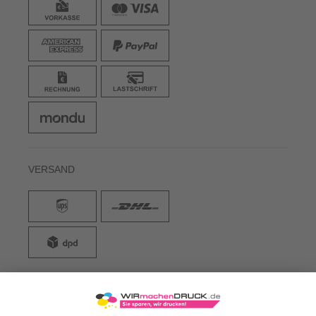
VERSAND
WIRmachenDRUCK GmbH