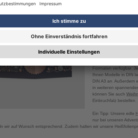
IN WELCHEN 
DVENTSKARTE
EISSFOLIENP
Bei Ihrer Online-Druc
Weihnachtskarten in vi
unsere
silberfarben 
Formaten verfügbar. Je
Ihnen Modelle in DIN 
DIN A3 an. Außerdem er
in weiteren spannende
können Sie auch
Weihn
Einbruchfalz bestellen.
Ein Tipp: Unsere edle
H
nur bei unseren Adven
ln wir auf Wunsch entsprechend. Zudem halten wir unsere Heißfolienpr