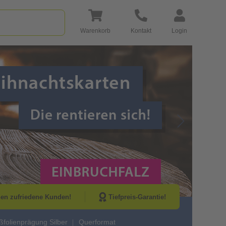
Warenkorb
Kontakt
Login
Go to Next Sli
nen zufriedene Kunden!
Tiefpreis-Garantie!
ßfolienprägung Silber
Querformat