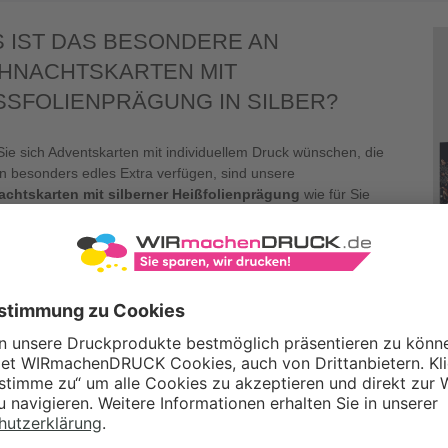
 IST DAS BESONDERE AN
HNACHTSKARTEN MIT
SSFOLIENPRÄGUNG IN SILBER?
ie sich Adventskarten mit individuellem Druck wünschen, die
in besonders edles Extra verfügen, sind unsere
chtskarten mit silberner Heißfolienprägung
wie für Sie
t! Die silbernen Farbakzente stimmen wirkungsvoll auf das Fest
ebe in der kühlen Jahreszeit ein, indem sie unter anderem an
, Schlittschuhlaufen, Geschenke und das Funkeln der
augen erinnern. Außerdem lässt sich Silber hervorragend mit
n Farben kombinieren und eignet sich für Weihnachtskarten in
hiedlichen Designs – von klassisch und traditionell bis hin zu
 und verspielt. Eine Heißfolienprägung sorgt aber nicht nur
 dass sich damit veredelte Karten von herkömmlichen Modellen
n: Sie bieten dem Empfänger zudem ein haptisches Erlebnis und sprec
i uns
Weihnachtskarten mit Heißfolienprägung in Silber drucken
un
 Sie für die
Weihnachtspost
Ihres Unternehmens auf diese Modelle zur