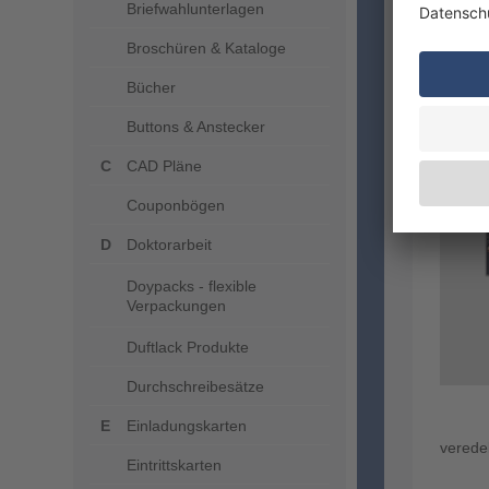
Briefwahlunterlagen
Broschüren & Kataloge
Bücher
Buttons & Anstecker
CAD Pläne
Couponbögen
Doktorarbeit
Doypacks - flexible
Verpackungen
Duftlack Produkte
Durchschreibesätze
Einladungskarten
verede
Eintrittskarten