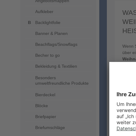
Angebotsmappen
WAS
Aufkleber
WEI
Backlightfolie
HEI
Banner & Planen
Beachflags/Snowflags
Wenn S
über e
Becher to go
Weihna
gemach
Bekleidung & Textilien
der Li
Besonders
Schnee
umweltfreundliche Produkte
Kinder
andere
Bierdeckel
untersc
modern
Blöcke
dafür,
abhebe
Briefpapier
Sie be
Briefumschläge
greifen