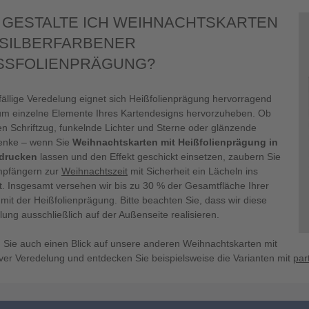
 GESTALTE ICH WEIHNACHTSKARTEN
 SILBERFARBENER
SSFOLIENPRÄGUNG?
ffällige Veredelung eignet sich Heißfolienprägung hervorragend
um einzelne Elemente Ihres Kartendesigns hervorzuheben. Ob
en Schriftzug, funkelnde Lichter und Sterne oder glänzende
nke – wenn Sie
Weihnachtskarten mit Heißfolienprägung in
 drucken
lassen und den Effekt geschickt einsetzen, zaubern Sie
pfängern zur
Weihnachtszeit
mit Sicherheit ein Lächeln ins
t. Insgesamt versehen wir bis zu 30 % der Gesamtfläche Ihrer
mit der Heißfolienprägung. Bitte beachten Sie, dass wir diese
ung ausschließlich auf der Außenseite realisieren.
 Sie auch einen Blick auf unsere anderen Weihnachtskarten mit
iver Veredelung und entdecken Sie beispielsweise die Varianten mit
par