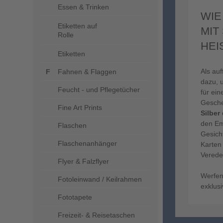
Essen & Trinken
WIE
Etiketten auf
MIT
Rolle
HEI
Etiketten
Als au
Fahnen & Flaggen
dazu, 
Feucht - und Pflegetücher
für ein
Gesche
Fine Art Prints
Silber
den Em
Flaschen
Gesich
Flaschenanhänger
Karten 
Veredel
Flyer & Falzflyer
Werfen
Fotoleinwand / Keilrahmen
exklus
Fototapete
Freizeit- & Reisetaschen