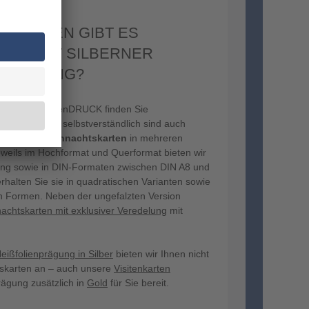
GRÖSSEN GIBT ES A
N MIT SILBERNER H
RÄGUNG?
kerei WIRmachenDRUCK finden Sie
elen Größen – selbstverständlich sind auch
geprägten Weihnachtskarten
in mehreren
weils im Hochformat und Querformat bieten wir
lang sowie in DIN-Formaten zwischen DIN A8 und
halten Sie sie in quadratischen Varianten sowie
n Formen. Neben der ungefalzten Version
achtskarten mit exklusiver Veredelung
mit
eißfolienprägung in Silber
bieten wir Ihnen nicht
tskarten an – auch unsere
Visitenkarten
ägung zusätzlich in
Gold
für Sie bereit.