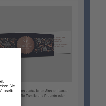
hen somit einen zusätzlichen Sinn an. Lassen
d begeistern Sie Familie und Freunde oder
ück!