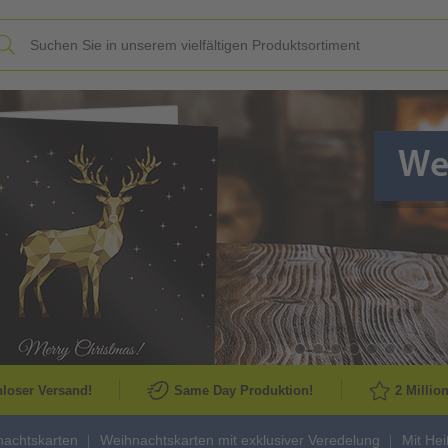
Slide
loser Versand!
Same Day Produktion!
2 Millio
achtskarten
Weihnachtskarten mit exklusiver Veredelung
Mit Hei