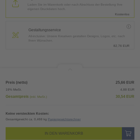
Laden Sie im Warenkorb oder nach Abschluss der Bestellung Ihre
eigenen Druckdaten hoch.
Kostenlos
Gestaltungsservice
All-inclusive: Unsere Kreativen gestalten Designs, Logos, etc. nach
Ihren Wünschen.
82,76
EUR
Preis (netto)
25,66
EUR
19% MwSt.
4,88
EUR
Gesamtpreis
30,54
EUR
(inkl. MwSt.)
Keine versteckten Kosten:
Gesamtgewicht ca. 0,468 kg
Papiergewichtsrechner
IN DEN WARENKORB