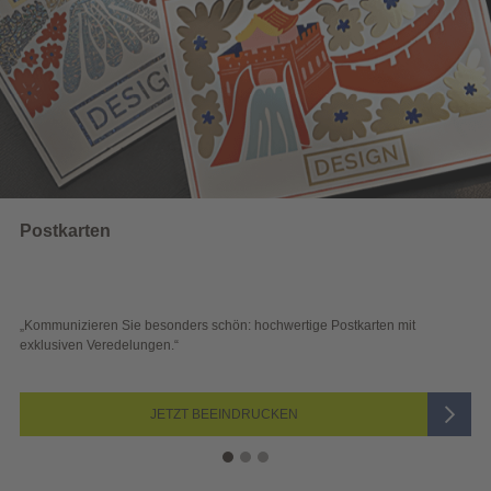
Wahlwerbung
 schön: hochwertige Postkarten mit
„Sichtbar und wirkungsvoll – 
Blick überzeugen.“
 BEEINDRUCKEN
JETZ