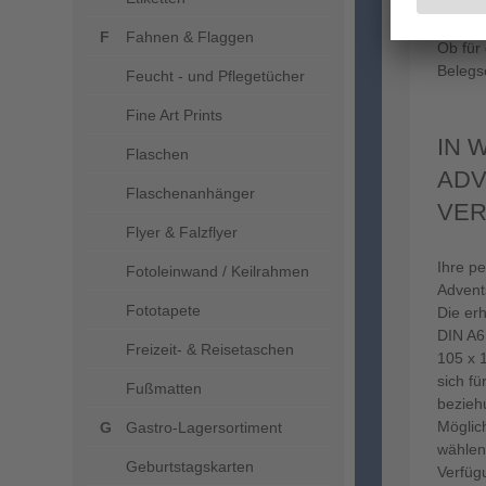
So ents
Fahnen & Flaggen
Ob für
Belegs
Feucht - und Pflegetücher
Fine Art Prints
IN 
Flaschen
ADV
Flaschenanhänger
VER
Flyer & Falzflyer
Ihre p
Fotoleinwand / Keilrahmen
Advent
Fototapete
Die er
DIN A6
Freizeit- & Reisetaschen
105 x 
sich fü
Fußmatten
bezieh
Möglich
Gastro-Lagersortiment
wählen
Geburtstagskarten
Verfüg