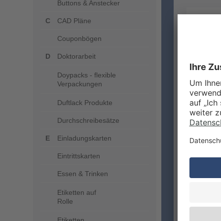
Buttons & Anstecker
CAD Pläne
Couponbögen
Doktorarbeit
Doypacks - flexible
Verpackungen
Duftlack Produkte
Durchschreibesätze
Einladungskarten
Eintrittskarten
Essen & Trinken
Etiketten auf
Rolle
WIRma
Fenster
Etiketten