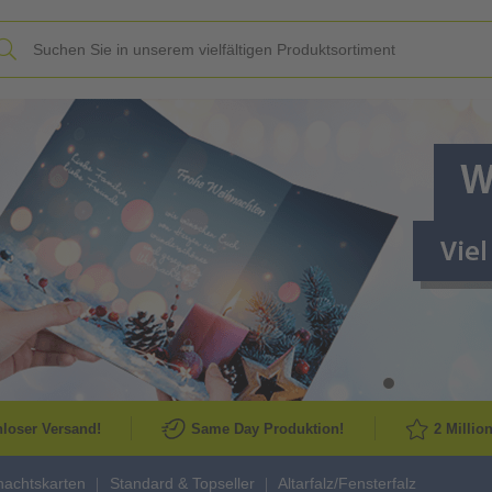
Slide
loser Versand!
Same Day Produktion!
2 Millio
achtskarten
Standard & Topseller
Altarfalz/Fensterfalz