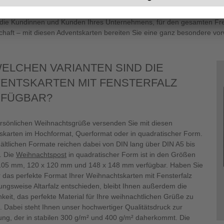
tehen acht Seiten, die für Ihr
weihnachtliches Design
zur Verfügung st
 die Kundinnen und Kunden Ihres Unternehmens, für den gesamten Freun
chaft – mit diesen Adventskarten bereiten Sie eine ganz besondere vo
WELCHEN VARIANTEN SIND DIE
ENTSKARTEN MIT FENSTERFALZ
FÜGBAR?
ersönlichen Weihnachtsgrüße versenden Sie mit diesen
skarten im Hochformat, Querformat oder in quadratischer Form.
hältlichen Formate reichen dabei von DIN lang über DIN A5 bis
. Die
Weihnachtspost
in quadratischer Form ist in den Größen
105 mm, 120 x 120 mm und 148 x 148 mm verfügbar. Haben Sie
r das perfekte Format Ihrer Weihnachtskarten mit Fensterfalz
ungsweise Altarfalz entschieden, bleibt Ihnen außerdem die
keit, das perfekte Material für Ihre weihnachtlichen Grüße zu
. Dabei steht Ihnen unser hochwertiger Qualitätsdruck zur
ung, der in stabilen 300 g/m² und 400 g/m² daherkommt. Die