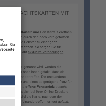
 WEIHNACHTSKARTEN MIT
US?
karten mit Altarfalz und Fensterfalz
eröffnen
dere Welt – denn durch den nach vorn gefalzten
s würde man die Fenster zu einer ganz
chen Botschaft öffnen. So sorgen Sie für
ost ohne dabei auf
exklusive Veredelungen
r auch Altarfalz genannt wird, werden die
ierbogens so nach innen gefalzt, dass sie
r Mitte aufeinandertreffen. Die entstandene
n Fenster öffnen und bietet so genügend Platz für
. Der sogenannte
offene Fensterfalz
besteht
ensterfalz lässt sich bei Ihrer Online-Druckerei
isieren. Dazu wird die Karte, nachdem der
orderseiten aufeinandertreffen, erneut gefalzt.