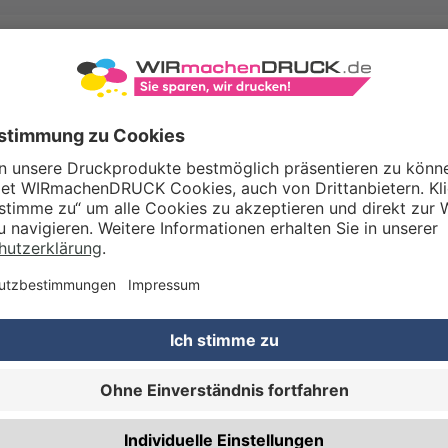
WAS MACHEN
ALTARFALZ A
Individuelle
Weihnachts
einen Blick in eine an
Bogen erscheint es, al
besonderen weihnachtli
exklusive Weihnachtsp
zurückzugreifen.
Für den Fensterfalz, de
äußeren Kanten des Pap
ohne Überlappung in de
Karte lässt sich wie ei
Ihre Weihnachtsgrüße
aus sechs Seiten. Ein F
chenDRUCK jedoch auch
achtseitig im geschlossenen Format
real
falz wie oben beschrieben erfolgt ist, genau an der Stelle, an der die V