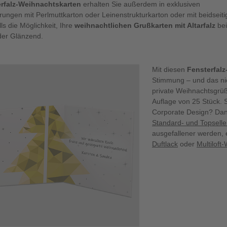
rfalz-Weihnachtskarten
erhalten Sie außerdem in exklusiven
rungen mit Perlmuttkarton oder Leinenstrukturkarton oder mit beidseiti
ls die Möglichkeit, Ihre
weihnachtlichen Grußkarten mit Altarfalz
bei
der Glänzend.
Mit diesen
Fensterfal
Stimmung – und das nic
private Weihnachtsgrüß
Auflage von 25 Stück. 
Corporate Design? Dan
Standard- und Topsell
ausgefallener werden, 
Duftlack
oder
Multiloft