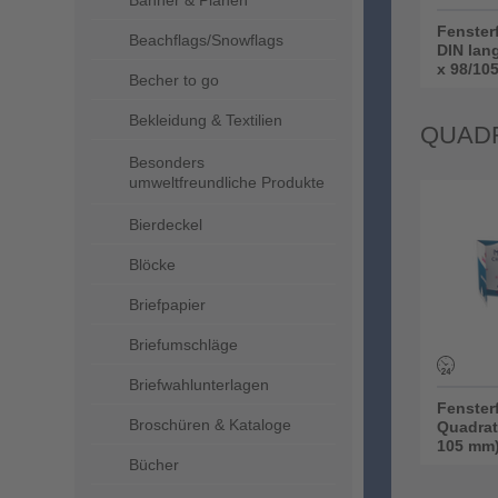
Banner & Planen
Fensterf
Beachflags/Snowflags
DIN lan
x 98/105
Becher to go
Bekleidung & Textilien
QUAD
Besonders
umweltfreundliche Produkte
Bierdeckel
Blöcke
Briefpapier
Briefumschläge
Briefwahlunterlagen
Fensterf
Broschüren & Kataloge
Quadrat
105 mm
Bücher