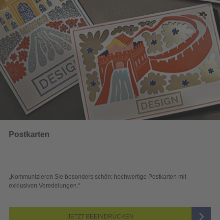
Wahlwerbung
 schön: hochwertige Postkarten mit
„Sichtbar und wirkungsvoll – 
Blick überzeugen.“
 BEEINDRUCKEN
JETZ