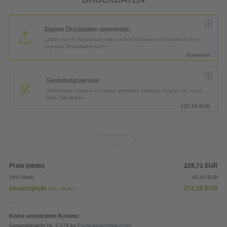
Eigene Druckdaten verwenden
Laden Sie im Warenkorb oder nach Abschluss der Bestellung Ihre
eigenen Druckdaten hoch.
Kostenlos
Gestaltungsservice
All-inclusive: Unsere Kreativen gestalten Designs, Logos, etc. nach
Ihren Wünschen.
137,49
EUR
Preis (netto)
228,71
EUR
19% MwSt.
43,45
EUR
Gesamtpreis
272,16
EUR
(inkl. MwSt.)
Keine versteckten Kosten:
Gesamtgewicht ca. 2,176 kg
Papiergewichtsrechner