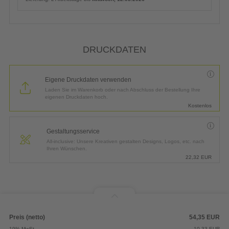
DRUCKDATEN
Eigene Druckdaten verwenden
Laden Sie im Warenkorb oder nach Abschluss der Bestellung Ihre
eigenen Druckdaten hoch.
Kostenlos
Gestaltungsservice
All-inclusive: Unsere Kreativen gestalten Designs, Logos, etc. nach
Ihren Wünschen.
22,32
EUR
Preis (netto)
54,35
EUR
19% MwSt.
10,33
EUR