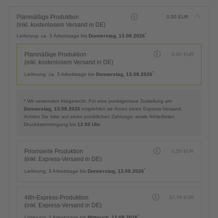
Planmäßige Produktion
0,00
EUR
(inkl. kostenlosem Versand in DE)
*
Lieferung:
ca. 3 Arbeitstage bis
Donnerstag, 13.08.2026
Planmäßige Produktion
0,00
EUR
(inkl. kostenlosem Versand in DE)
*
Lieferung:
ca. 3 Arbeitstage bis
Donnerstag, 13.08.2026
* Wir versenden fristgerecht. Für eine punktgenaue Zustellung am
Donnerstag, 13.08.2026
empfehlen wir Ihnen einen Express-Versand.
Achten Sie bitte auf einen pünktlichen Zahlungs- sowie fehlerfreien
Druckdateneingang bis
12:00 Uhr
.
Priorisierte Produktion
6,50
EUR
(inkl. Express-Versand in DE)
*
Lieferung:
3 Arbeitstage bis
Donnerstag, 13.08.2026
48h-Express-Produktion
37,76
EUR
(inkl. Express-Versand in DE)
*
Lieferung:
2 Arbeitstage bis
Mittwoch, 12.08.2026