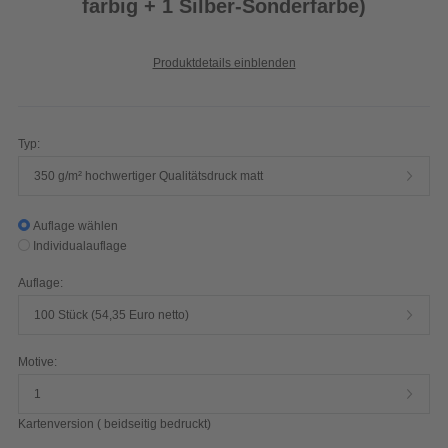
farbig + 1 Silber-Sonderfarbe)
Produktdetails einblenden
Typ:
350 g/m² hochwertiger Qualitätsdruck matt
Auflage wählen
Individualauflage
Auflage:
100 Stück (54,35 Euro netto)
Motive:
1
Kartenversion ( beidseitig bedruckt)