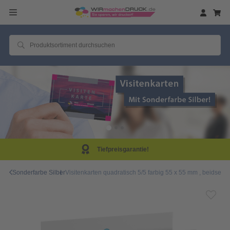
arantie!
Same Day P
Sonderfarbe Silber
Visitenkarten quadratisch 5/5 farbig 55 x 55 mm , beidseit