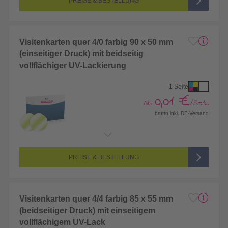
PREISE & BESTELLUNG
Visitenkarten quer 4/0 farbig 90 x 50 mm
(einseitiger Druck) mit beidseitig
vollflächiger UV-Lackierung
1 Seite
0,01 €
ab
/Stck.
brutto inkl. DE-Versand
Endformat:
90 x 50 mm
Seitenanzahl:
1-seitig (Vorderseite bedruckt, Rückseite unbedruckt)
Farbigkeit:
4/0-farbig CMYK (vollfarbig bedruckt)
PREISE & BESTELLUNG
Visitenkarten quer 4/4 farbig 85 x 55 mm
(beidseitiger Druck) mit einseitigem
vollflächigem UV-Lack