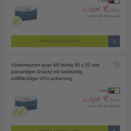
1 Seite
0,01 €
ab
/Stck.
brutto inkl. DE-Versand
Endformat:
90 x 50 mm
Seitenanzahl:
1-seitig (Vorderseite bedruckt, Rückseite unbedruckt)
Farbigkeit:
4/0-farbig CMYK (vollfarbig bedruckt)
PREISE & BESTELLUNG
Visitenkarten quer 4/0 farbig 85 x 55 mm
(einseitiger Druck) mit beidseitig
vollflächiger UV-Lackierung
1 Seite
0,01 €
ab
/Stck.
brutto inkl. DE-Versand
Endformat:
85 x 55 mm
Seitenanzahl:
1-seitig (Vorderseite bedruckt, Rückseite unbedruckt)
Farbigkeit:
4/0-farbig CMYK (vollfarbig bedruckt)