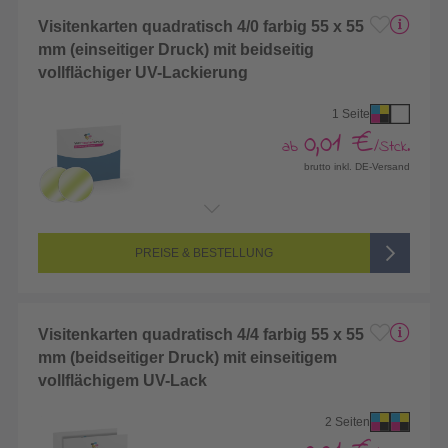
Visitenkarten quadratisch 4/0 farbig 55 x 55
mm (einseitiger Druck) mit beidseitig
vollflächiger UV-Lackierung
1 Seite
0,01 €
ab
/Stck.
brutto inkl. DE-Versand
Endformat:
55 x 55 mm
Seitenanzahl:
1-seitig (Vorderseite bedruckt, Rückseite unbedruckt)
Farbigkeit:
4/0-farbig CMYK (vollfarbig bedruckt)
PREISE & BESTELLUNG
Visitenkarten quadratisch 4/4 farbig 55 x 55
mm (beidseitiger Druck) mit einseitigem
vollflächigem UV-Lack
2 Seiten