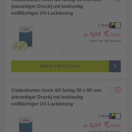
(einseitiger Druck) mit beidseitig
vollflächiger UV-Lackierung
1 Seite
0,01 €
ab
/Stck.
brutto inkl. DE-Versand
Endformat:
55 x 85 mm
Seitenanzahl:
1-seitig (Vorderseite bedruckt, Rückseite unbedruckt)
Farbigkeit:
4/0-farbig CMYK (vollfarbig bedruckt)
PREISE & BESTELLUNG
Visitenkarten hoch 4/0 farbig 50 x 90 mm
(einseitiger Druck) mit beidseitig
vollflächiger UV-Lackierung
1 Seite
0,01 €
ab
/Stck.
brutto inkl. DE-Versand