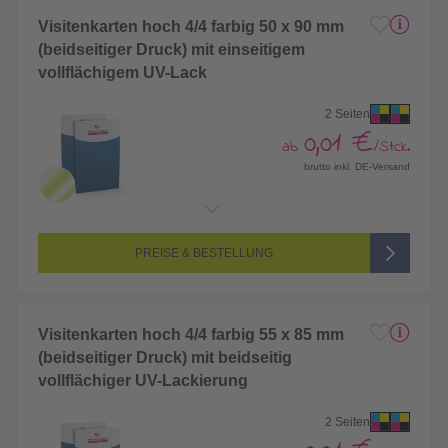
Visitenkarten hoch 4/4 farbig 50 x 90 mm
(beidseitiger Druck) mit einseitigem
vollflächigem UV-Lack
2 Seiten
0,01 €
ab
/Stck.
brutto inkl. DE-Versand
Endformat:
50 x 90 mm
Seitenanzahl:
2-seitig (Vorderseite und Rückseite bedruckt)
Farbigkeit:
4/4-farbig CMYK (vollfarbig bedruckt)
PREISE & BESTELLUNG
Visitenkarten hoch 4/4 farbig 55 x 85 mm
(beidseitiger Druck) mit beidseitig
vollflächiger UV-Lackierung
2 Seiten