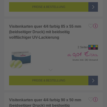
Seitenanzahl:
2-seitig (Vorderseite und Rückseite bedruckt)
Farbigkeit:
4/4-farbig CMYK (vollfarbig bedruckt)
PREISE & BESTELLUNG
Visitenkarten quer 4/4 farbig 85 x 55 mm
(beidseitiger Druck) mit beidseitig
vollflächiger UV-Lackierung
2 Seiten
0,01 €
ab
/Stck.
brutto inkl. DE-Versand
Endformat:
85 x 55 mm
Seitenanzahl:
2-seitig (Vorderseite und Rückseite bedruckt)
Farbigkeit:
4/4-farbig CMYK (vollfarbig bedruckt)
PREISE & BESTELLUNG
Visitenkarten quer 4/4 farbig 90 x 50 mm
(beidseitiger Druck) mit beidseitig