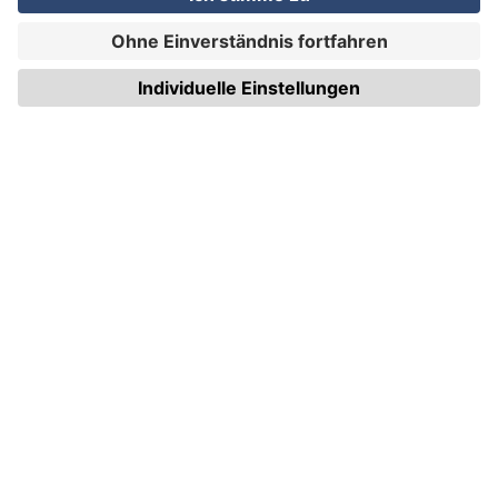
WIRmachenDRUCK GmbH
Illerstraße 15
71522 Backnang
Tel.: +49 (0) 711 995 982 - 20
Fax: +49 (0) 711 995 982 - 21
SOCIAL MEDIA
ZERTIFIZIERUNGEN