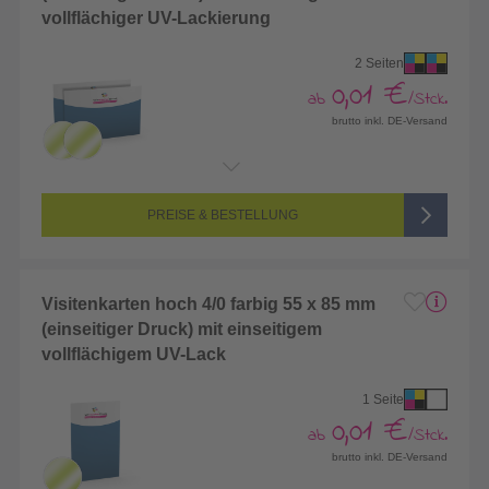
vollflächiger UV-Lackierung
2 Seiten
0,01 €
ab
/Stck.
brutto inkl. DE-Versand
Endformat:
90 x 50 mm
Seitenanzahl:
2-seitig (Vorderseite und Rückseite bedruckt)
Farbigkeit:
4/4-farbig CMYK (vollfarbig bedruckt)
PREISE & BESTELLUNG
Visitenkarten hoch 4/0 farbig 55 x 85 mm
(einseitiger Druck) mit einseitigem
vollflächigem UV-Lack
1 Seite
0,01 €
ab
/Stck.
brutto inkl. DE-Versand