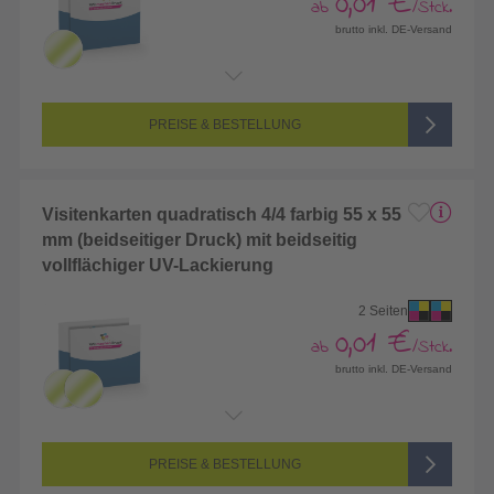
0,01 €
ab
/Stck.
brutto inkl. DE-Versand
Endformat:
55 x 55 mm
Seitenanzahl:
2-seitig (Vorderseite und Rückseite bedruckt)
Farbigkeit:
4/4-farbig CMYK (vollfarbig bedruckt)
PREISE & BESTELLUNG
Visitenkarten quadratisch 4/4 farbig 55 x 55
mm (beidseitiger Druck) mit beidseitig
vollflächiger UV-Lackierung
2 Seiten
0,01 €
ab
/Stck.
brutto inkl. DE-Versand
Endformat:
55 x 55 mm
Seitenanzahl:
2-seitig (Vorderseite und Rückseite bedruckt)
Farbigkeit:
4/4-farbig CMYK (vollfarbig bedruckt)
PREISE & BESTELLUNG