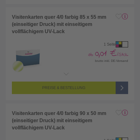
Visitenkarten quer 4/0 farbig 85 x 55 mm
(einseitiger Druck) mit einseitigem
vollflächigem UV-Lack
1 Seite
0,01 €
ab
/Stck.
brutto inkl. DE-Versand
Endformat:
85 x 55 mm
Seitenanzahl:
1-seitig (Vorderseite bedruckt, Rückseite unbedruckt)
Farbigkeit:
4/0-farbig CMYK (vollfarbig bedruckt)
PREISE & BESTELLUNG
Visitenkarten quer 4/0 farbig 90 x 50 mm
(einseitiger Druck) mit einseitigem
vollflächigem UV-Lack