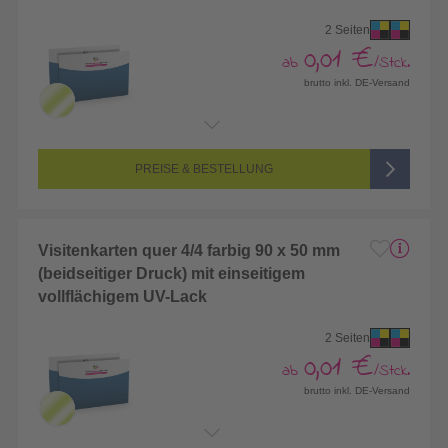
2 Seiten
0,01 €
ab
/Stck.
brutto inkl. DE-Versand
Endformat:
85 x 55 mm
Seitenanzahl:
2-seitig (Vorderseite und Rückseite bedruckt)
Farbigkeit:
4/4-farbig CMYK (vollfarbig bedruckt)
PREISE & BESTELLUNG
Visitenkarten quer 4/4 farbig 90 x 50 mm
(beidseitiger Druck) mit einseitigem
vollflächigem UV-Lack
2 Seiten
0,01 €
ab
/Stck.
brutto inkl. DE-Versand
Endformat:
90 x 50 mm