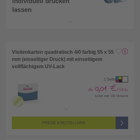
individuell drucken
lassen
Visitenkarten quadratisch 4/0 farbig 55 x 55
mm (einseitiger Druck) mit einseitigem
vollflächigem UV-Lack
1 Seite
0,01 €
ab
/Stck.
brutto inkl. DE-Versand
Endformat:
55 x 55 mm
Seitenanzahl:
1-seitig (Vorderseite bedruckt, Rückseite unbedruckt)
Farbigkeit:
4/0-farbig CMYK (vollfarbig bedruckt)
PREISE & BESTELLUNG