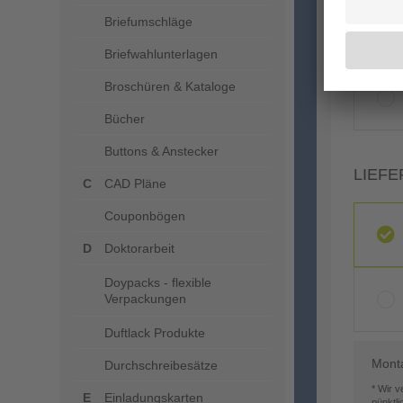
Briefumschläge
Briefwahlunterlagen
Broschüren & Kataloge
Bücher
Buttons & Anstecker
LIEFE
CAD Pläne
Couponbögen
Doktorarbeit
Doypacks - flexible
Verpackungen
Duftlack Produkte
Mont
Durchschreibesätze
* Wir 
Einladungskarten
pünktl