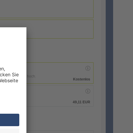
enen Druckdaten hoch.
Kostenlos
hen.
49,11 EUR