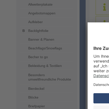
Allwetterplakate
Angebotsmappen
Aufkleber
Backlightfolie
Banner & Planen
DRUC
Beachflags/Snowflags
Becher to go
Bekleidung & Textilien
Besonders
umweltfreundliche Produkte
Bierdeckel
Blöcke
ZUSA
Briefpapier