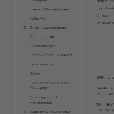
Fototapete
Neue Prod
Last Minut
Freizeit- & Reisetaschen
Verpackun
Fußmatten
Werbeartik
Gastro-Lagersortiment
Geburtstagskarten
Geschenkpapier
Getränkedosen (bedruckt)
Getränkekarten
Gläser
WIRmach
Greenscreen-Roll-ups & -
Faltdisplays
Illerstraße
71522 Bac
Gummibärchen &
Fruchtgummis
Tel.: +49 (
Fax: +49 (
Haftnotizen & Klebezettel