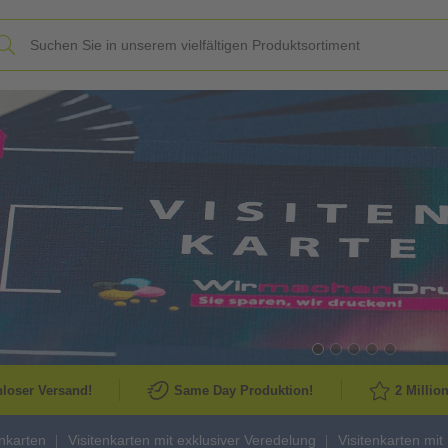
Slide
loser Versand!
Same Day Produktion!
2 Millio
enkarten
Visitenkarten mit exklusiver Veredelung
Visitenkarten mit