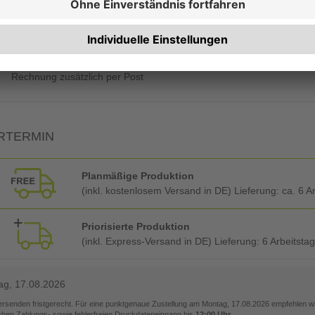
Qualitätskontrolle (von Experten empf.)
Rechnung zusätzlich per Post
RTERMIN
Planmäßige Produktion
(inkl. kostenlosem Versand in DE) Lieferung:
ca. 6 A
Priorisierte Produktion
(inkl. Express-Versand in DE) Lieferung:
6 Arbeitsta
ag, 17.08.2026
versenden fristgerecht. Für eine punktgenaue Zustellung am
Montag, 17.08.2026
empfehlen wir
ichen Zahlungs- sowie fehlerfreien Druckdateneingang bis
12:00 Uhr
.