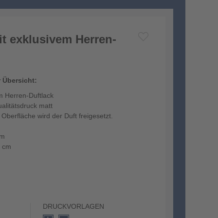
it exklusivem Herren-
r Übersicht:
em Herren-Duftlack
alitätsdruck matt
Oberfläche wird der Duft freigesetzt.
cm
1 cm
des Duftlackes beträgt 6 Mo...
DRUCKVORLAGEN