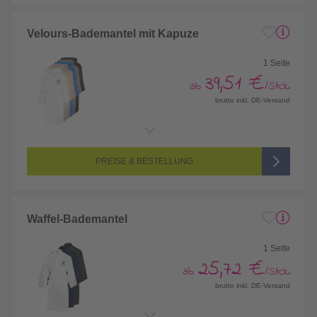
Velours-Bademantel mit Kapuze
1 Seite
39,51 €
ab
/Stck.
brutto inkl. DE-Versand
Endformat:
100 x 100 mm
Seitenanzahl:
1-seitig (eine Position bestickt)
Farbigkeit:
Mehrfarbig bestickt, mit max. 6 Farben bestickt
PREISE & BESTELLUNG
Waffel-Bademantel
1 Seite
25,72 €
ab
/Stck.
brutto inkl. DE-Versand