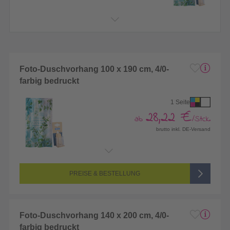
Foto-Duschvorhang 100 x 190 cm, 4/0-
farbig bedruckt
1 Seite
28,22 €
ab
/Stck.
brutto inkl. DE-Versand
Endformat:
1000 x 1900 mm
Seitenanzahl:
1-seitig (Vorderseite bedruckt, Rückseite unbedruckt)
Farbigkeit:
4/0-farbig CMYK (vollfarbig bedruckt)
PREISE & BESTELLUNG
Foto-Duschvorhang 140 x 200 cm, 4/0-
farbig bedruckt