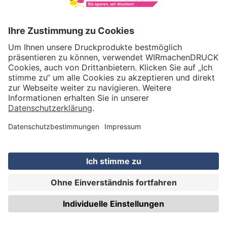
VERSAND
WIRmachenDRUCK GmbH
Illerstraße 15
71522 Backnang
Tel.: +49 (0) 711 995 982 - 20
Fax: +49 (0) 711 995 982 - 21