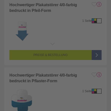
Hochwertiger Plakatstörer 4/0-farbig
bedruckt in Pfeil-Form
1 Seite
Endformat:
1 x 1 cm
Seitenanzahl:
1-seitig (Vorderseite bedruckt, Rückseite unbedruckt)
Farbigkeit:
4/0-farbig CMYK (vollfarbig bedruckt)
PREISE & BESTELLUNG
Hochwertiger Plakatstörer 4/0-farbig
bedruckt in Pflaster-Form
1 Seite