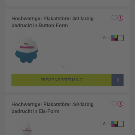
Hochwertiger Plakatstörer 4/0-farbig
bedruckt in Button-Form
1 Seite
Endformat:
1 x 1 cm
Seitenanzahl:
1-seitig (Vorderseite bedruckt, Rückseite unbedruckt)
Farbigkeit:
4/0-farbig CMYK (vollfarbig bedruckt)
PREISE & BESTELLUNG
Hochwertiger Plakatstörer 4/0-farbig
bedruckt in Eis-Form
1 Seite