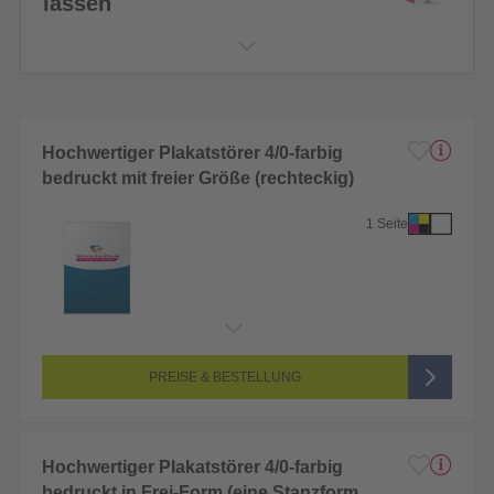
lassen
Hochwertiger Plakatstörer 4/0-farbig
bedruckt mit freier Größe (rechteckig)
1 Seite
Endformat:
1 x 1 cm
Seitenanzahl:
1-seitig (Vorderseite bedruckt, Rückseite unbedruckt)
Farbigkeit:
4/0-farbig CMYK (vollfarbig bedruckt)
PREISE & BESTELLUNG
Hochwertiger Plakatstörer 4/0-farbig
bedruckt in Frei-Form (eine Stanzform