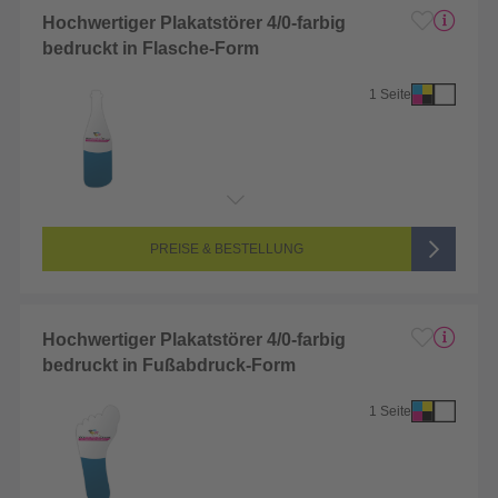
Hochwertiger Plakatstörer 4/0-farbig
bedruckt in Flasche-Form
1 Seite
Endformat:
1 x 1 cm
Seitenanzahl:
1-seitig (Vorderseite bedruckt, Rückseite unbedruckt)
Farbigkeit:
4/0-farbig CMYK (vollfarbig bedruckt)
PREISE & BESTELLUNG
Hochwertiger Plakatstörer 4/0-farbig
bedruckt in Fußabdruck-Form
1 Seite