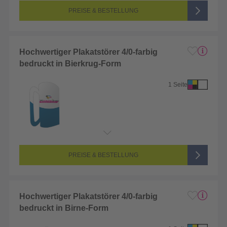
Farbigkeit:
4/0-farbig CMYK (vollfarbig bedruckt)
PREISE & BESTELLUNG
Hochwertiger Plakatstörer 4/0-farbig
bedruckt in Bierkrug-Form
1 Seite
Endformat:
1 x 1 cm
Seitenanzahl:
1-seitig (Vorderseite bedruckt, Rückseite unbedruckt)
Farbigkeit:
4/0-farbig CMYK (vollfarbig bedruckt)
PREISE & BESTELLUNG
Hochwertiger Plakatstörer 4/0-farbig
bedruckt in Birne-Form