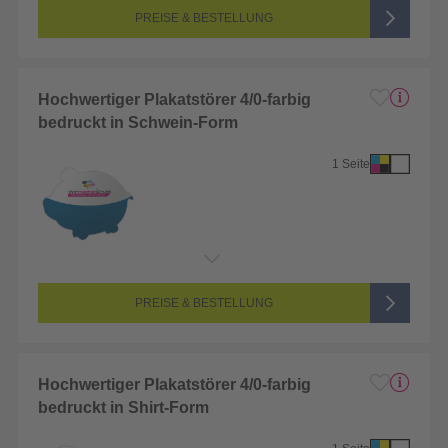
Farbigkeit:
4/0-farbig CMYK (vollfarbig bedruckt)
PREISE & BESTELLUNG
Hochwertiger Plakatstörer 4/0-farbig
bedruckt in Schwein-Form
1 Seite
Endformat:
1 x 1 cm
Seitenanzahl:
1-seitig (Vorderseite bedruckt, Rückseite unbedruckt)
Farbigkeit:
4/0-farbig CMYK (vollfarbig bedruckt)
PREISE & BESTELLUNG
Hochwertiger Plakatstörer 4/0-farbig
bedruckt in Shirt-Form