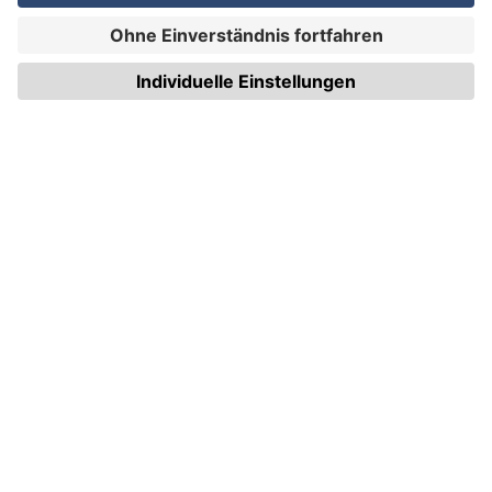
WIRmachenDRUCK GmbH
Illerstraße 15
71522 Backnang
Tel.: +49 (0) 711 995 982 - 20
Fax: +49 (0) 711 995 982 - 21
SOCIAL MEDIA
ZERTIFIZIERUNGEN