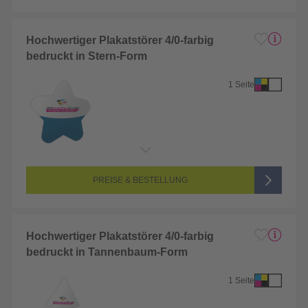
Hochwertiger Plakatstörer 4/0-farbig
bedruckt in Stern-Form
1 Seite
Endformat:
1 x 1 cm
Seitenanzahl:
1-seitig (Vorderseite bedruckt, Rückseite unbedruckt)
Farbigkeit:
4/0-farbig CMYK (vollfarbig bedruckt)
PREISE & BESTELLUNG
Hochwertiger Plakatstörer 4/0-farbig
bedruckt in Tannenbaum-Form
1 Seite