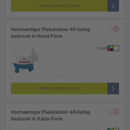
Farbigkeit:
4/0-farbig CMYK (vollfarbig bedruckt)
PREISE & BESTELLUNG
Hochwertiger Plakatstörer 4/0-farbig
bedruckt in Hund-Form
1 Seite
Endformat:
1 x 1 cm
Seitenanzahl:
1-seitig (Vorderseite bedruckt, Rückseite unbedruckt)
Farbigkeit:
4/0-farbig CMYK (vollfarbig bedruckt)
PREISE & BESTELLUNG
Hochwertiger Plakatstörer 4/0-farbig
bedruckt in Katze-Form