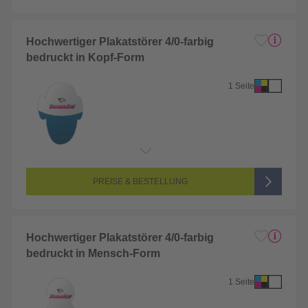
Hochwertiger Plakatstörer 4/0-farbig
bedruckt in Kopf-Form
1 Seite
Endformat:
1 x 1 cm
Seitenanzahl:
1-seitig (Vorderseite bedruckt, Rückseite unbedruckt)
Farbigkeit:
4/0-farbig CMYK (vollfarbig bedruckt)
PREISE & BESTELLUNG
Hochwertiger Plakatstörer 4/0-farbig
bedruckt in Mensch-Form
1 Seite