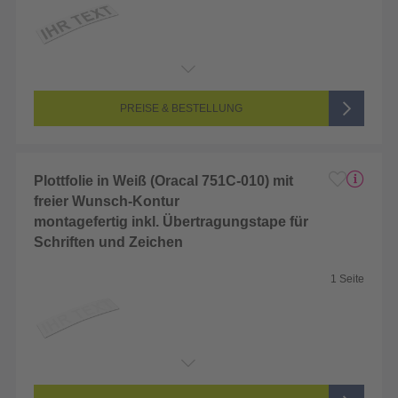
Endformat:
2 x 2 cm
Seitenanzahl:
1-seitig (Unbedruckt)
Farbigkeit:
Unbedruckt
PREISE & BESTELLUNG
Plottfolie in Weiß (Oracal 751C-010) mit
freier Wunsch-Kontur
montagefertig inkl. Übertragungstape für
Schriften und Zeichen
1 Seite
Endformat:
2 x 2 cm
Seitenanzahl:
1-seitig (Unbedruckt)