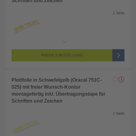
Schriften und Zeichen
1 Seite
Endformat:
2 x 2 cm
Seitenanzahl:
1-seitig (Unbedruckt)
Farbigkeit:
Unbedruckt
PREISE & BESTELLUNG
Plottfolie in Schwefelgelb (Oracal 751C-
025) mit freier Wunsch-Kontur
montagefertig inkl. Übertragungstape für
Schriften und Zeichen
1 Seite