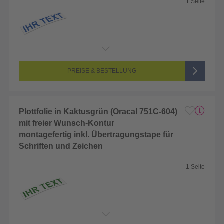
1 Seite
Endformat:
2 x 2 cm
Seitenanzahl:
1-seitig (Unbedruckt)
Farbigkeit:
Unbedruckt
PREISE & BESTELLUNG
Plottfolie in Kaktusgrün (Oracal 751C-604)
mit freier Wunsch-Kontur
montagefertig inkl. Übertragungstape für
Schriften und Zeichen
1 Seite
Endformat:
2 x 2 cm