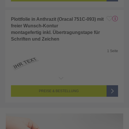
Plottfolie in Anthrazit (Oracal 751C-093) mit
freier Wunsch-Kontur
montagefertig inkl. Übertragungstape für
Schriften und Zeichen
1 Seite
Endformat:
2 x 2 cm
Seitenanzahl:
1-seitig (Unbedruckt)
Farbigkeit:
Unbedruckt
PREISE & BESTELLUNG