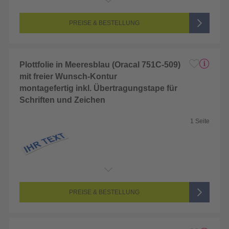
Endformat:
2 x 2 cm
Seitenanzahl:
1-seitig (Unbedruckt)
Farbigkeit:
Unbedruckt
PREISE & BESTELLUNG
Plottfolie in Meeresblau (Oracal 751C-509)
mit freier Wunsch-Kontur
montagefertig inkl. Übertragungstape für
Schriften und Zeichen
1 Seite
Endformat:
2 x 2 cm
Seitenanzahl:
1-seitig (Unbedruckt)
Farbigkeit:
Unbedruckt
PREISE & BESTELLUNG