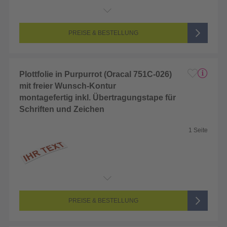
Endformat:
2 x 2 cm
Seitenanzahl:
1-seitig (Unbedruckt)
Farbigkeit:
Unbedruckt
PREISE & BESTELLUNG
Plottfolie in Purpurrot (Oracal 751C-026)
mit freier Wunsch-Kontur
montagefertig inkl. Übertragungstape für
Schriften und Zeichen
1 Seite
Endformat:
2 x 2 cm
Seitenanzahl:
1-seitig (Unbedruckt)
Farbigkeit:
Unbedruckt
PREISE & BESTELLUNG