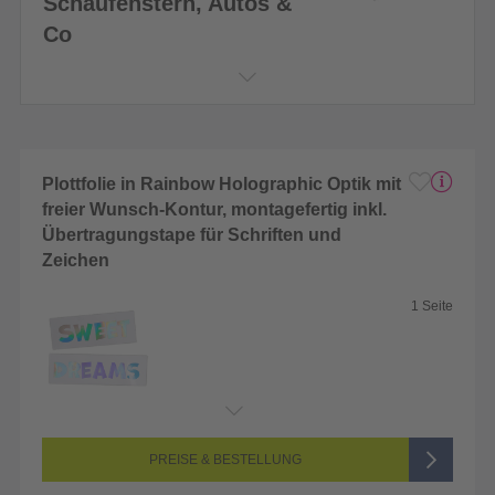
Schaufenstern, Autos &
Co
Plottfolie in Rainbow Holographic Optik mit
freier Wunsch-Kontur, montagefertig inkl.
Übertragungstape für Schriften und
Zeichen
1 Seite
Endformat:
2 x 2 cm
Seitenanzahl:
1-seitig (Unbedruckt)
Farbigkeit:
Unbedruckt
PREISE & BESTELLUNG