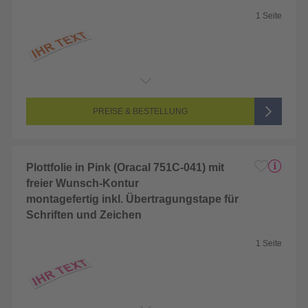
1 Seite
Endformat:
2 x 2 cm
Seitenanzahl:
1-seitig (Unbedruckt)
Farbigkeit:
Unbedruckt
PREISE & BESTELLUNG
Plottfolie in Pink (Oracal 751C-041) mit
freier Wunsch-Kontur
montagefertig inkl. Übertragungstape für
Schriften und Zeichen
1 Seite