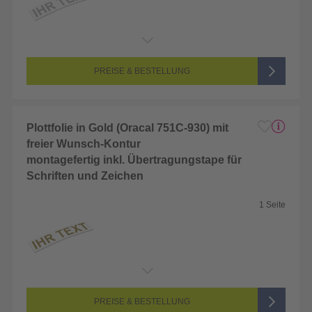
Endformat:
2 x 2 cm
Seitenanzahl:
1-seitig (Unbedruckt)
Farbigkeit:
Unbedruckt
PREISE & BESTELLUNG
Plottfolie in Gold (Oracal 751C-930) mit
freier Wunsch-Kontur
montagefertig inkl. Übertragungstape für
Schriften und Zeichen
1 Seite
Endformat:
2 x 2 cm
Seitenanzahl:
1-seitig (Unbedruckt)
Farbigkeit:
Unbedruckt
PREISE & BESTELLUNG