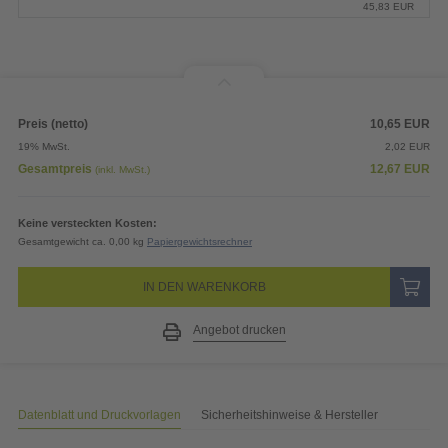
45,83
EUR
Preis (netto)
10,65
EUR
19% MwSt.
2,02
EUR
Gesamtpreis
12,67
EUR
(inkl. MwSt.)
Keine versteckten Kosten:
Gesamtgewicht ca. 0,00 kg
Papiergewichtsrechner
IN DEN WARENKORB
Angebot drucken
Datenblatt und Druckvorlagen
Sicherheitshinweise & Hersteller