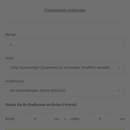
Produktdetails einblenden
Menge:
Sorte:
140g hochwertiger Qualitätsdruck auf weißer Vinylfolie veredelt mit witterungsbeständiger Schutzfolie matt
Ausführung:
auf Sammelbogen (leicht ablösbar)
Geben Sie Ihr Endformat an (freies Format):
Breite:
cm
x
Höhe:
cm