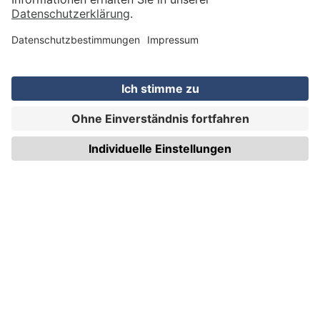
WIRmachenDRUCK GmbH
Illerstraße 15
71522 Backnang
Tel.: +49 (0) 711 995 982 - 20
Fax: +49 (0) 711 995 982 - 21
SOCIAL MEDIA
ZERTIFIZIERUNGEN