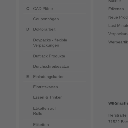
Bücher
CAD Pläne
Etiketten
Neue Prod
Couponbögen
Last Minut
Doktorarbeit
Verpackun
Doypacks - flexible
Werbeartik
Verpackungen
Duftlack Produkte
Durchschreibesätze
Einladungskarten
Eintrittskarten
Essen & Trinken
WIRmach
Etiketten auf
Rolle
Illerstraße
71522 Bac
Etiketten