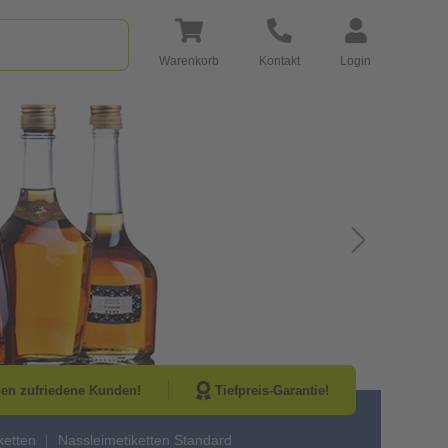
Warenkorb
Kontakt
Login
Go to Next Sli
nen zufriedene Kunden!
Tiefpreis-Garantie!
ketten
Nassleimetiketten Standard