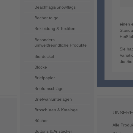
Beachflags/Snowflags
Becher to go
einen e
Bekleidung & Textilien
Standa
Heißfo
Besonders
umweltfreundliche Produkte
Sie ha
Variat
Bierdeckel
die Si
Blöcke
Briefpapier
Briefumschläge
Briefwahlunterlagen
Broschüren & Kataloge
UNSERE
Bücher
Alle Produ
Buttons & Anstecker