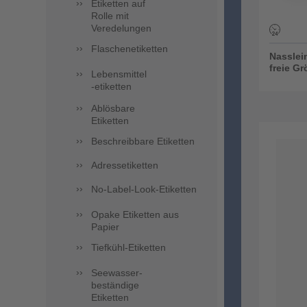
Etiketten auf
Rolle mit
Veredelungen
Flaschenetiketten
Nasslei
freie G
Lebensmittel
-etiketten
Ablösbare
Etiketten
Beschreibbare Etiketten
Adressetiketten
No-Label-Look-Etiketten
Opake Etiketten aus
Papier
Tiefkühl-Etiketten
Seewasser-
beständige
Etiketten