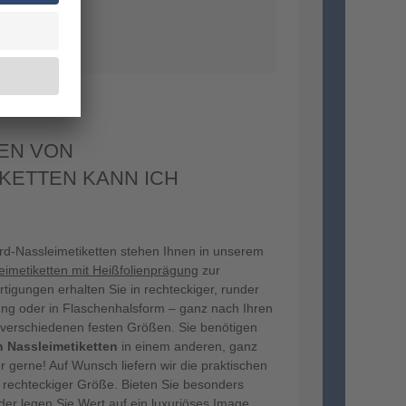
EN VON
KETTEN KANN ICH
d-Nassleimetiketten stehen Ihnen in unserem
eimetiketten mit Heißfolienprägung
zur
tigungen erhalten Sie in rechteckiger, runder
ung oder in Flaschenhalsform – ganz nach Ihren
n verschiedenen festen Größen. Sie benötigen
n Nassleimetiketten
in einem anderen, ganz
 gerne! Auf Wunsch liefern wir die praktischen
r rechteckiger Größe. Bieten Sie besonders
er legen Sie Wert auf ein luxuriöses Image