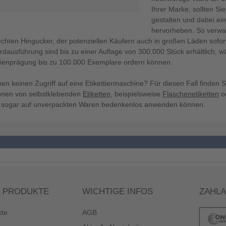
Ihrer Marke, sollten Si
gestalten und dabei ei
hervorheben. So verwa
chten Hingucker, der potenziellen Käufern auch in großen Läden sofort 
rdausführung sind bis zu einer Auflage von 300.000 Stück erhältlich, w
lienprägung bis zu 100.000 Exemplare ordern können.
ben keinen Zugriff auf eine Etikettiermaschine? Für diesen Fall finden
ionen von selbstklebenden
Etiketten
, beispielsweise
Flaschenetiketten
od
e sogar auf unverpackten Waren bedenkenlos anwenden können.
 PRODUKTE
WICHTIGE INFOS
ZAHL
kte
AGB