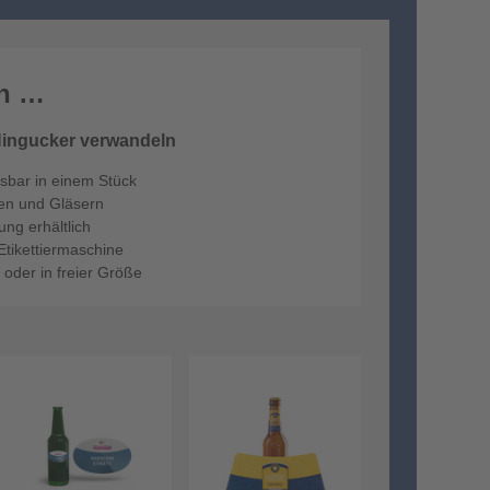
en …
Hingucker verwandeln
ösbar in einem Stück
en und Gläsern
ng erhältlich
Etikettiermaschine
 oder in freier Größe