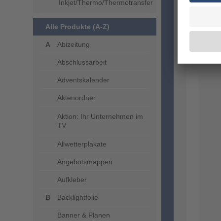
Inkjet/Thermo/Thermotransfer
Ihre s
zum Ka
Alle Produkte (A-Z)
gesond
Flasch
Abizeitung
Produkt
Abschlussarbeit
Adventskalender
Aktenordner
Aktion: Ihr Unternehmen im
TV
Allwetterplakate
Angebotsmappen
Aufkleber
Backlightfolie
Banner & Planen