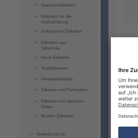
Nassleimetiketten
Etiketten für die
Heißabfüllung
Hologramm-Etiketten
wir si
Etiketten aus
einem 
Silberfolie
Neon-Etiketten
WOF
Textiletiketten
NAS
Hinweisetiketten
DES
Etiketten mit Perforation
Etiketten mit variablen
Vor al
Daten
und Ko
Booklet Etiketten
sie be
insbes
Sind Si
Unbedruckt für
Nassle