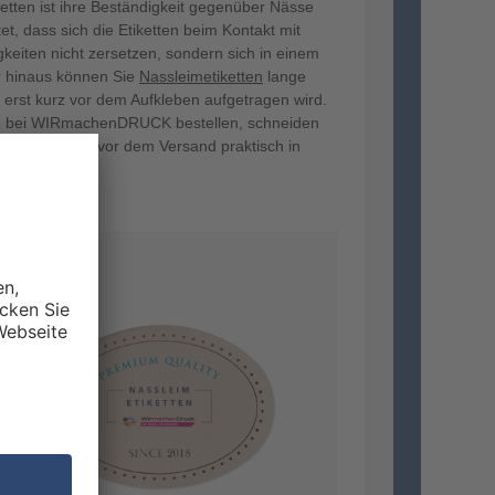
ketten ist ihre Beständigkeit gegenüber Nässe
t, dass sich die Etiketten beim Kontakt mit
keiten nicht zersetzen, sondern sich in einem
r hinaus können Sie
Nassleimetiketten
lange
f erst kurz vor dem Aufkleben aufgetragen wird.
en bei WIRmachenDRUCK bestellen, schneiden
verpacken sie vor dem Versand praktisch in