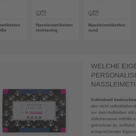
metiketten
Nassleimetiketten
Nassleimetiketten
röße
rechteckig
rund
WELCHE EIG
PERSONALIS
NASSLEIMET
Individuell bedruckba
den nicht selbstkleben
vor dem Aufkleben mit s
üblicherweise mithilfe 
getrocknet ist, entfalte
entsprechender Eignung