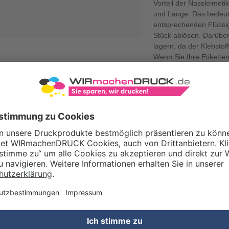
Vorteil der Nassleimeti
und Lauge. Das bedeute
entsprechenden Flüssig
Stück ablösen. Darübe
lagern, da der Klebstof
Wenn Sie Ihre Etikett
e selbstverständlich passend zu, bündeln sie zu je 500 Exemplaren und 
DIN-A4-Stülpdeckelkarton.
ÜR EIGNEN SICH
SLEIMETIKETTEN IM CORPORATE
IGN?
lem bei der stilsicheren Kennzeichnung von Flaschen,
Gläsern
nservendosen haben Nassleimetiketten ihren großen Auftritt. Da
stens für große Produktionsmengen geeignet sind, kommen sie
ondere in der Lebensmittel- und Getränkeindustrie zum Einsatz.
e als Winzer, Landwirt oder Braumeister tätig, sind
imetiketten mit persönlichem Motiv
also unverzichtbar, um