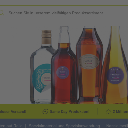
Slide
loser Versand!
Same Day Produktion!
2 Millio
tten auf Rolle
Spezialmaterial und Spezialanwendung
Nassleimeti