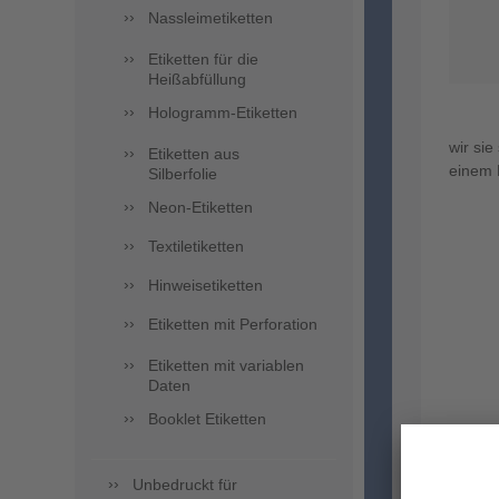
Nassleimetiketten
Etiketten für die
Heißabfüllung
Hologramm-Etiketten
wir si
Etiketten aus
einem 
Silberfolie
Neon-Etiketten
Textiletiketten
Hinweisetiketten
Etiketten mit Perforation
Etiketten mit variablen
Daten
Booklet Etiketten
Unbedruckt für