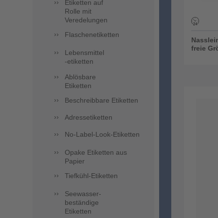
Etiketten auf
Rolle mit
Veredelungen
Flaschenetiketten
Nasslei
freie G
Lebensmittel
-etiketten
Ablösbare
Etiketten
Beschreibbare Etiketten
Adressetiketten
No-Label-Look-Etiketten
Opake Etiketten aus
Papier
Tiefkühl-Etiketten
Seewasser-
beständige
Etiketten