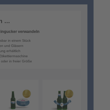
en …
Hingucker verwandeln
ösbar in einem Stück
en und Gläsern
ng erhältlich
Etikettiermaschine
 oder in freier Größe