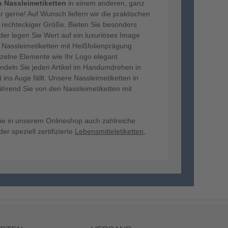
n Nassleimetiketten
in einem anderen, ganz
 gerne! Auf Wunsch liefern wir die praktischen
r rechteckiger Größe. Bieten Sie besonders
er legen Sie Wert auf ein luxuriöses Image
e Nassleimetiketten mit Heißfolienprägung
nzelne Elemente wie Ihr Logo elegant
ndeln Sie jeden Artikel im Handumdrehen in
ins Auge fällt. Unsere Nassleimetiketten in
ährend Sie von den Nassleimetiketten mit
 Sie in unserem Onlineshop auch zahlreiche
er speziell zertifizierte
Lebensmitteletiketten
,