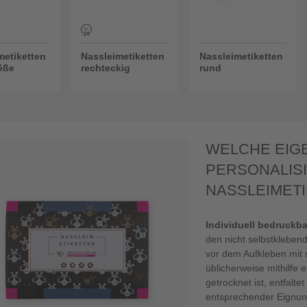
metiketten
Nassleimetiketten
Nassleimetiketten
röße
rechteckig
rund
WELCHE EIG
PERSONALIS
NASSLEIMET
Individuell bedruckba
den nicht selbstkleben
vor dem Aufkleben mit s
üblicherweise mithilfe 
getrocknet ist, entfalte
entsprechender Eignung