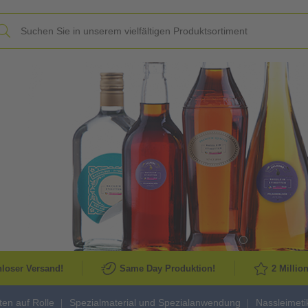
Slide
loser Versand!
Same Day Produktion!
2 Millio
tten auf Rolle
Spezialmaterial und Spezialanwendung
Nassleimeti