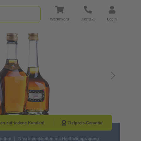
Warenkorb
Kontakt
Login
Go to Next Sli
nen zufriedene Kunden!
Tiefpreis-Garantie!
ketten
Nassleimetiketten mit Heißfolienprägung