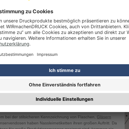
die Details durch und stimmen Sie de
des Service zu, um dieses Video an
Mehr Informationen
Akzeptieren
ÜR EIGNEN SICH
SLEIMETIKETTEN IM CORPORATE
IGN?
lem bei der stilsicheren Kennzeichnung von Flaschen,
Gläsern
nservendosen haben Nassleimetiketten ihren großen Auftritt. Da