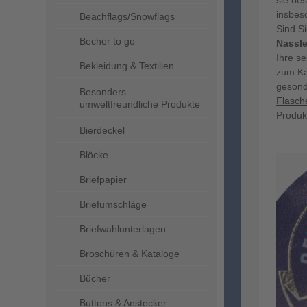
sie be
insbes
Beachflags/Snowflags
Sind Si
Becher to go
Nassle
Ihre s
Bekleidung & Textilien
zum Ka
gesond
Besonders
Flasch
umweltfreundliche Produkte
Produkt
Bierdeckel
Blöcke
Briefpapier
Briefumschläge
Briefwahlunterlagen
Broschüren & Kataloge
Bücher
Buttons & Anstecker