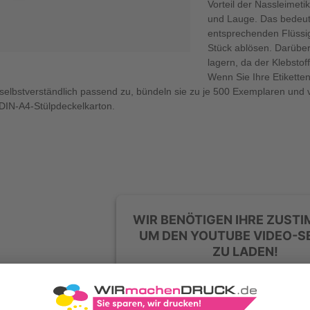
Vorteil der Nassleimeti
und Lauge. Das bedeute
entsprechenden Flüssig
Stück ablösen. Darübe
lagern, da der Klebstof
Wenn Sie Ihre Etikett
e selbstverständlich passend zu, bündeln sie zu je 500 Exemplaren und 
DIN-A4-Stülpdeckelkarton.
WIR BENÖTIGEN IHRE ZUST
UM DEN YOUTUBE VIDEO-S
ZU LADEN!
Wir verwenden einen Service eines Dritt
um Videoinhalte einzubetten. Dieser Se
Daten zu Ihren Aktivitäten sammeln. Bitt