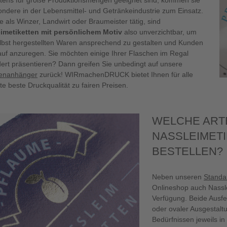
stens für große Produktionsmengen geeignet sind, kommen sie
ondere in der Lebensmittel- und Getränkeindustrie zum Einsatz.
e als Winzer, Landwirt oder Braumeister tätig, sind
imetiketten mit persönlichem Motiv
also unverzichtbar, um
elbst hergestellten Waren ansprechend zu gestalten und Kunden
uf anzuregen. Sie möchten einige Ihrer Flaschen im Regal
ert präsentieren? Dann greifen Sie unbedingt auf unsere
enanhänger
zurück! WIRmachenDRUCK bietet Ihnen für alle
e beste Druckqualität zu fairen Preisen.
WELCHE ART
NASSLEIMETI
BESTELLEN?
Neben unseren
Standa
Onlineshop auch Nassle
Verfügung. Beide Ausfer
oder ovaler Ausgestalt
Bedürfnissen jeweils i