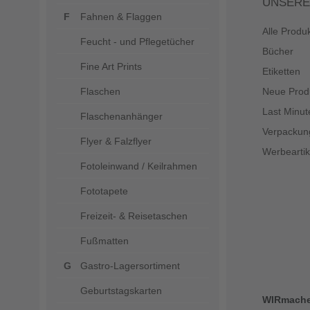
UNSERE
Fahnen & Flaggen
Alle Produ
Feucht - und Pflegetücher
Bücher
Fine Art Prints
Etiketten
Flaschen
Neue Prod
Last Minut
Flaschenanhänger
Verpackun
Flyer & Falzflyer
Werbeartik
Fotoleinwand / Keilrahmen
Fototapete
Freizeit- & Reisetaschen
Fußmatten
Gastro-Lagersortiment
Geburtstagskarten
WIRmach