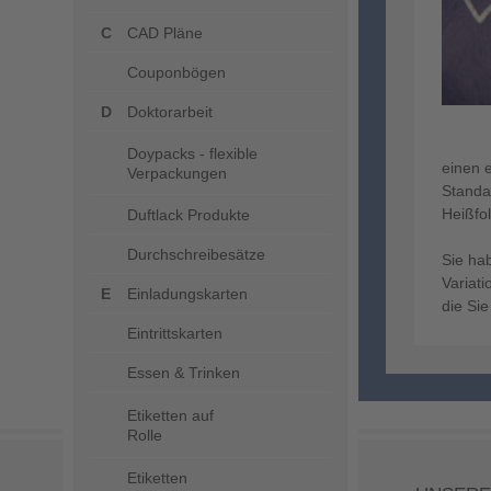
CAD Pläne
Couponbögen
Doktorarbeit
Doypacks - flexible
einen e
Verpackungen
Standa
Heißfo
Duftlack Produkte
Durchschreibesätze
Sie ha
Variat
Einladungskarten
die Si
Eintrittskarten
Essen & Trinken
Etiketten auf
Rolle
Etiketten