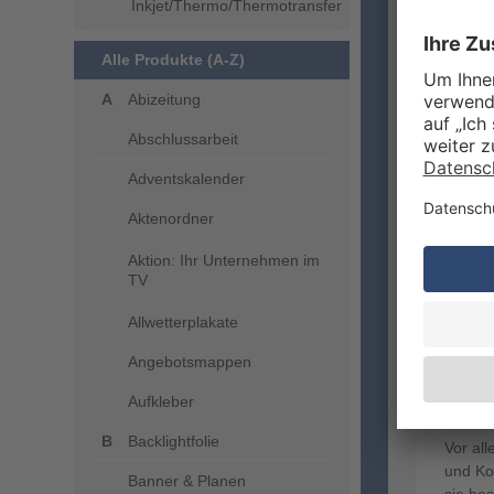
Inkjet/Thermo/Thermotransfer
Alle Produkte (A-Z)
Abizeitung
Abschlussarbeit
Adventskalender
Aktenordner
Aktion: Ihr Unternehmen im
TV
WOF
Allwetterplakate
NAS
Angebotsmappen
DES
Aufkleber
Backlightfolie
Vor al
und Ko
Banner & Planen