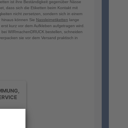
ketten ist ihre Beständigkeit gegenüber Nässe
t, dass sich die Etiketten beim Kontakt mit
keiten nicht zersetzen, sondern sich in einem
r hinaus können Sie
Nassleimetiketten
lange
f erst kurz vor dem Aufkleben aufgetragen wird.
en bei WIRmachenDRUCK bestellen, schneiden
verpacken sie vor dem Versand praktisch in
IMMUNG,
ERVICE
anbieters,
rvice kann
e lesen Sie