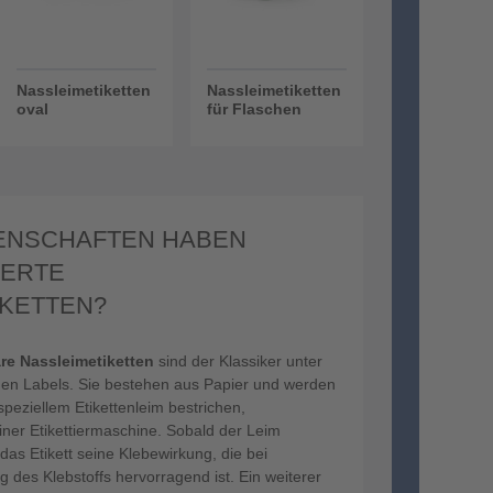
Nassleimetiketten
Nassleimetiketten
oval
für Flaschen
ENSCHAFTEN HABEN
IERTE
IKETTEN?
re Nassleimetiketten
sind der Klassiker unter
den Labels. Sie bestehen aus Papier und werden
peziellem Etikettenleim bestrichen,
einer Etikettiermaschine. Sobald der Leim
t das Etikett seine Klebewirkung, die bei
 des Klebstoffs hervorragend ist. Ein weiterer