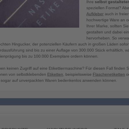
Ihre
selbst gestaltete
speziellen Format? Aber
Aufkleber
auch in freie
hochwertige Ware an od
Ihrer Marke, sollten Si
gestalten und dabei ei
hervorheben. So verwa
chten Hingucker, der potenziellen Käufern auch in großen Läden sofort 
rdausführung sind bis zu einer Auflage von 300.000 Stück erhältlich, w
lienprägung bis zu 100.000 Exemplare ordern können.
ben keinen Zugriff auf eine Etikettiermaschine? Für diesen Fall finden
ionen von selbstklebenden
Etiketten
, beispielsweise
Flaschenetiketten
od
e sogar auf unverpackten Waren bedenkenlos anwenden können.