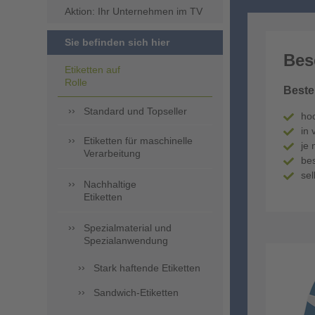
Aktion: Ihr Unternehmen im TV
Sie befinden sich hier
Bes
Etiketten auf
Rolle
Beste
Standard und Topseller
ho
in 
Etiketten für maschinelle
je 
Verarbeitung
bes
sel
Nachhaltige
Etiketten
Spezialmaterial und
Spezialanwendung
Stark haftende Etiketten
Sandwich-Etiketten