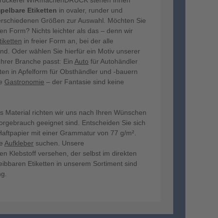
-Druckerei WIRmachenDRUCK stehen Ihnen
pelbare Etiketten
in ovaler, runder und
verschiedenen Größen zur Auswahl. Möchten Sie
ren Form? Nichts leichter als das – denn wir
tiketten
in freier Form an, bei der alle
nd. Oder wählen Sie hierfür ein Motiv unserer
 Ihrer Branche passt: Ein
Auto
für Autohändler
ten in Apfelform für Obsthändler und -bauern
ie
Gastronomie
– der Fantasie sind keine
as Material richten wir uns nach Ihren Wünschen
oorgebrauch geeignet sind. Entscheiden Sie sich
Haftpapier mit einer Grammatur von 77 g/m².
te
Aufkleber
suchen. Unsere
en Klebstoff versehen, der selbst im direkten
eibbaren Etiketten in unserem Sortiment sind
ng.