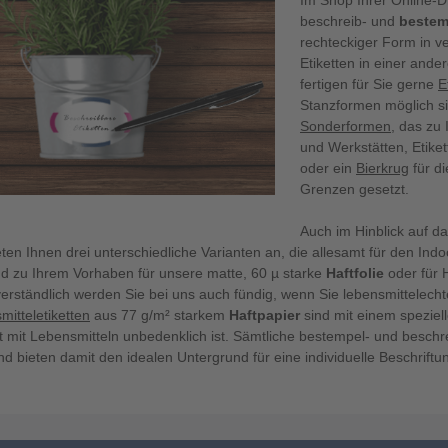
Im Shop Ihrer Online
beschreib- und
bestem
rechteckiger Form in 
Etiketten in einer ande
fertigen für Sie gerne
E
Stanzformen möglich si
Sonderformen
, das zu
und Werkstätten, Etiket
oder ein
Bierkrug
für d
Grenzen gesetzt.
Auch im Hinblick auf d
ten Ihnen drei unterschiedliche Varianten an, die allesamt für den Ind
d zu Ihrem Vorhaben für unsere matte, 60 µ starke
Haftfolie
oder für 
verständlich werden Sie bei uns auch fündig, wenn Sie lebensmittelech
itteletiketten
aus 77 g/m² starkem
Haftpapier
sind mit einem speziell
t mit Lebensmitteln unbedenklich ist. Sämtliche bestempel- und beschr
d bieten damit den idealen Untergrund für eine individuelle Beschriftu