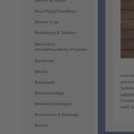
Banner & Planen
Beachflags/Snowflags
Becher to go
Bekleidung & Textilien
Besonders
umweltfreundliche Produkte
Bierdeckel
Blöcke
und bie
passen
Briefpapier
Selbst
Briefumschläge
Lebensm
Kontak
Briefwahlunterlagen
weiß un
Broschüren & Kataloge
Bücher