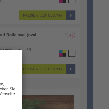
t)
PREISE & BESTELLUNG
uf Rolle oval (oval
ückseite unbedruckt)
t)
PREISE & BESTELLUNG