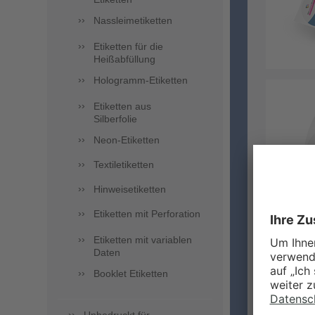
Nassleimetiketten
Etiketten für die
Heißabfüllung
Hologramm-Etiketten
Etiketten aus
Silberfolie
Neon-Etiketten
Textiletiketten
Hinweisetiketten
Etiketten mit Perforation
Etiketten mit variablen
Daten
Booklet Etiketten
BES
MUL