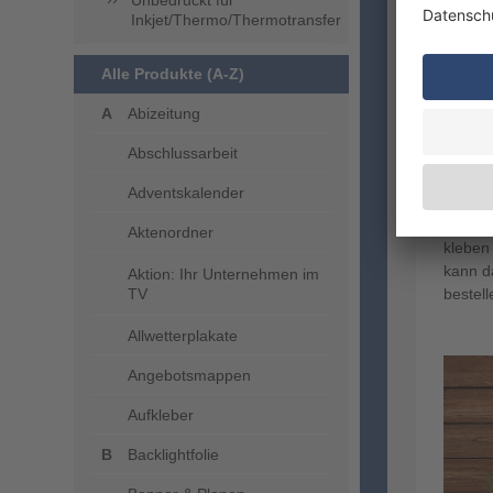
Unbedruckt für
Inkjet/Thermo/Thermotransfer
Wenn Si
einsetz
Alle Produkte (A-Z)
beschr
WIRmac
Abizeitung
Anzahl
Abschlussarbeit
Adress
Auszei
Adventskalender
Etiket
Aufkl
Aktenordner
kleben
kann da
Aktion: Ihr Unternehmen im
TV
bestell
Allwetterplakate
Angebotsmappen
Aufkleber
Backlightfolie