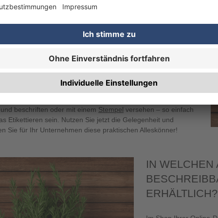
e sich Etiketten wünschen, die sich so flexibel wie möglich
en lassen, empfehlen wir Ihnen die erstklassigen
eibbaren Etiketten
aus dem Onlineshop von
henDRUCK. Bei diesen Produkten erhalten Sie eine bestimmte
 an
Etiketten auf Rolle
, die Sie vielseitig nutzen können. Ob als
etikett, Inventaraufkleber, als besondere Markierung oder zur
chnung von rabattierten Preisen: Unsere
beschreibbaren
ten können Sie ausgesprochen variabel verwenden. Einfach den
eber
von der Rolle abziehen, auf die entsprechende Oberfläche
 und beschriften oder mit einem
Stempel
versehen – so einfach
s Etikettieren sein. Nutzen Sie jetzt die Gelegenheit und
en Sie für Ihr Unternehmen diese praktischen Alleskönner!
IN WELCHEN
BESCHREIBB
ERHÄLTLICH?