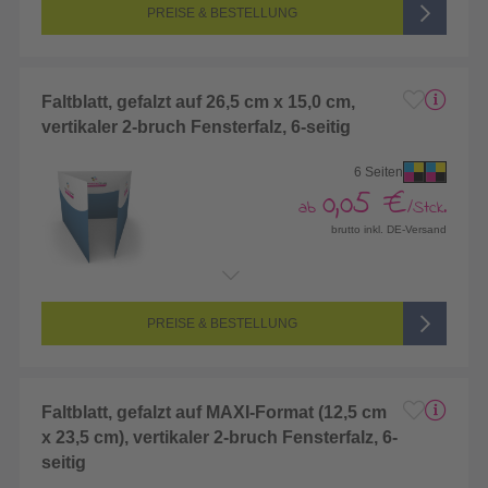
Farbigkeit:
4/4-farbig CMYK (vollfarbig bedruckt)
PREISE & BESTELLUNG
Faltblatt, gefalzt auf 26,5 cm x 15,0 cm,
vertikaler 2-bruch Fensterfalz, 6-seitig
6 Seiten
0,05 €
ab
/Stck.
brutto inkl. DE-Versand
Endformat:
529 x 150 mm
Seitenanzahl:
6-seitig (Vorderseite und Rückseite bedruckt)
Farbigkeit:
4/4-farbig CMYK (vollfarbig bedruckt)
PREISE & BESTELLUNG
Faltblatt, gefalzt auf MAXI-Format (12,5 cm
x 23,5 cm), vertikaler 2-bruch Fensterfalz, 6-
seitig