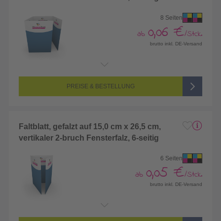
8 Seiten
0,06 €
ab
/Stck.
brutto inkl. DE-Versand
Endformat:
476 x 180 mm
Seitenanzahl:
8-seitig (Vorderseite und Rückseite bedruckt)
Farbigkeit:
4/4-farbig CMYK (vollfarbig bedruckt)
PREISE & BESTELLUNG
Faltblatt, gefalzt auf 15,0 cm x 26,5 cm,
vertikaler 2-bruch Fensterfalz, 6-seitig
6 Seiten
0,05 €
ab
/Stck.
brutto inkl. DE-Versand
Endformat:
299 x 265 mm
Seitenanzahl:
6-seitig (Vorderseite und Rückseite bedruckt)