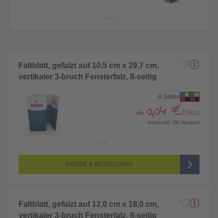
Faltblatt, gefalzt auf 10,5 cm x 29,7 cm,
vertikaler 3-bruch Fensterfalz, 8-seitig
8 Seiten
0,04 €
ab
/Stck.
brutto inkl. DE-Versand
Endformat:
416 x 297 mm
Seitenanzahl:
8-seitig (Vorderseite und Rückseite bedruckt)
Farbigkeit:
4/4-farbig CMYK (vollfarbig bedruckt)
PREISE & BESTELLUNG
Faltblatt, gefalzt auf 12,0 cm x 18,0 cm,
vertikaler 3-bruch Fensterfalz, 8-seitig