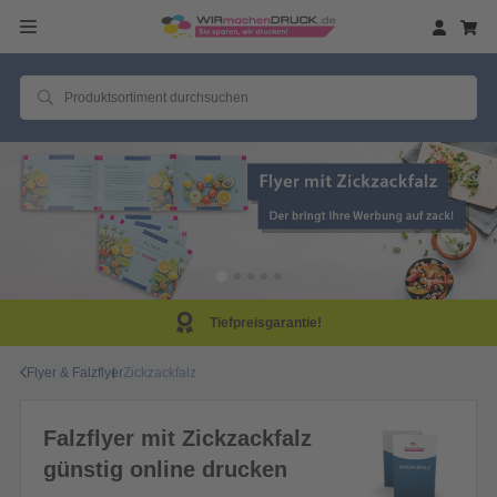
Tiefpreisgarantie!
Flyer & Falzflyer
Zickzackfalz
Falzflyer mit Zickzackfalz
günstig online drucken