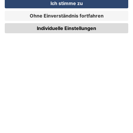
WIRmachenDRUCK GmbH
Illerstraße 15
71522 Backnang
Tel.: +49 (0) 711 995 982 - 20
Fax: +49 (0) 711 995 982 - 21
SOCIAL MEDIA
ZERTIFIZIERUNGEN