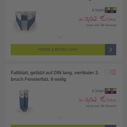
6 Seiten
0,02 €
ab
/Stck.
brutto inkl. DE-Versand
Endformat:
419 x 105 mm
Seitenanzahl:
6-seitig (Vorderseite und Rückseite bedruckt)
Farbigkeit:
4/4-farbig CMYK (vollfarbig bedruckt)
PREISE & BESTELLUNG
Faltblatt, gefalzt auf DIN lang, vertikaler 2-
bruch Fensterfalz, 6-seitig
6 Seiten
0,02 €
ab
/Stck.
brutto inkl. DE-Versand
Endformat:
209 x 210 mm
Seitenanzahl:
6-seitig (Vorderseite und Rückseite bedruckt)