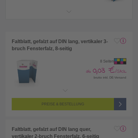
Faltblatt, gefalzt auf DIN lang, vertikaler 3-
bruch Fensterfalz, 8-seitig
8 Seiten
0,03 €
ab
/Stck.
brutto inkl. DE-Versand
Endformat:
397 x 210 mm
Seitenanzahl:
8-seitig (Vorderseite und Rückseite bedruckt)
Farbigkeit:
4/4-farbig CMYK (vollfarbig bedruckt)
PREISE & BESTELLUNG
Faltblatt, gefalzt auf DIN lang quer,
vertikaler 2-bruch Fensterfalz, 6-seitig