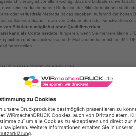
gzeitarchivierung ist vor allem wichtig, dass die Bilddaten unverfälscht
 dass keine verlustbehaftete Reduktion der Bildinformationen stattfin
erte oder verlustfreie Methode ist das gegeben. Aufgrund der hohen Bi
 hochauflösende Scans – etwa von Dokumenten oder Kunstwerken/Zei
e von Bilddaten möglichst ohne Qualitätsverlust
atei kann als Containerdatei
fungieren, wenn Sie mehrere kleine JPEG
, speichern und beispielsweise per E-Mail versenden möchten. Mit TIF
ad bereitstellen.
ILE VON TIFF-DATEIEN
s haben eine hohe Bildqualität bei unkomprimierter oder verlustfreier 
fache Bearbeitung und Speicherung ohne Qualitätsverluste durch unko
at sehr gut für Druck geeignet, da die Möglichkeit der detailgetreuen 
atibilität in der Druckvorstufe besteht
l für die Archivierung von Dateien
EILE VON TIFF-DATEIEN