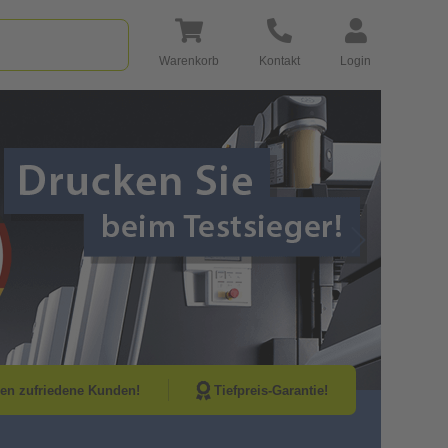
Warenkorb
Kontakt
Login
Go to Next Sli
nen zufriedene Kunden!
Tiefpreis-Garantie!