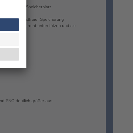
el benötigter Speicherplatz
r oder verlustfreier Speicherung
t als Upload-Format unterstützen und sie
 und PNG deutlich größer aus.