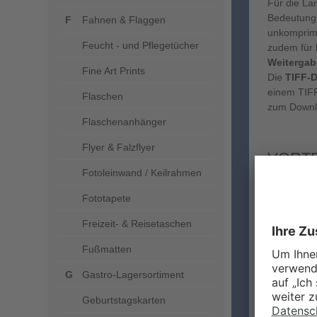
Für die Lan
Bedeutung,
Fahnen & Flaggen
unkomprimi
Feucht - und Pflegetücher
zudem für
Weitergab
Fine Art Prints
Die
TIFF-D
einem TIFF
Flaschen
zum Downlo
Flaschenanhänger
Flyer & Falzflyer
VORTE
Fotoleinwand / Keilrahmen
TIFF
Fototapete
mehr
Freizeit- & Reisetaschen
Form
Komp
Fußmatten
idea
Gastro-Lagersortiment
NACHT
Geburtstagskarten