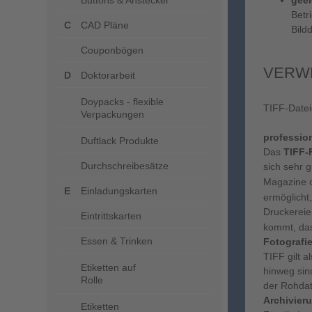
Buttons & Anstecker
geei
Betr
CAD Pläne
Bild
Couponbögen
VERWE
Doktorarbeit
Doypacks - flexible
TIFF-Datei
Verpackungen
profession
Duftlack Produkte
Das
TIFF-F
Durchschreibesätze
sich sehr 
Magazine 
Einladungskarten
ermöglicht
Druckereie
Eintrittskarten
kommt, das
Essen & Trinken
Fotografi
TIFF gilt a
Etiketten auf
hinweg sin
Rolle
der Rohda
Archivier
Etiketten