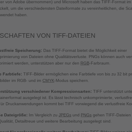
ter von Adobe übernommen) und Microsoft haben das TIFF-Format im
ckelt, um die verschiedensten Dateiformate zu vereinheitlichen, die Sc
rwendet haben.
SCHAFTEN VON TIFF-DATEIEN
ustfreie Speicherung:
Das TIFF-Format bietet die Möglichkeit einer
rimierung von Dateien ohne Qualitätsverluste. PNGs können auch verl
rimiert werden, unterstützen aber nur den
RGB
-Farbraum.
 Farbtiefe:
TIFF-Bilder ermöglichen eine Farbtiefe von bis zu 32 bit 
bilder im RGB- und im
CMYK
-Modus speichern.
erstützung verschiedener Kompressionsarten:
TIFF unterstützt unt
ainerformat ausgelegt ist. Es lässt technisch unkomprimierte, verlustf
Für Druckanwendungen kommt bei TIFF vorwiegend die verlustfreie Ko
ße Dateigröße:
Im Vergleich zu
JPEGs
und
PNGs
gehen TIFF-Dateien o
Qualität, Detailtreue und weitere Bearbeitung ausgelegt sind.