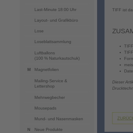
Last-Minute 18:00 Uhr
TIFF ist d
Layout- und Grafikbüro
ZUSAM
Lose
Loseblattsammlung
TIFF
TIFF
Luftballons
(100 % Naturkautschuk)
Form
meis
Magnetfolien
Date
Mailing-Service &
Dieser Art
Lettershop
Drucktechn
Mehrwegbecher
Mousepads
ZURÜCK
Mund- und Nasenmasken
Neue Produkte