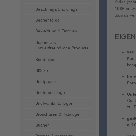
Aldus (spä
1986 entwi
Beachflags/Snowflags
damals ve
Becher to go
Bekleidung & Textilien
EIGEN
Besonders
umweltfreundliche Produkte
verl
Komp
Bierdeckel
komp
Blöcke
hohe
Briefpapier
Farb
Briefumschläge
Unt
Cont
Briefwahlunterlagen
zu. 
Broschüren & Kataloge
gro
auf 
Bücher