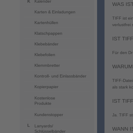
Kalender
WAS IST
Karten & Einladungen
TIFF ist ei
Kartenhüllen
verlustfrei
Klatschpappen
IST TIF
Klebebänder
Für den Dr
Klebefolien
Klemmbretter
WARUM 
Kontroll- und Einlassbänder
TIFF-Dateie
Kopierpapier
als stark 
Kostenlose
IST TI
Produkte
Kundenstopper
Ja. TIFF st
Lanyards/
WANN I
Schlüsselbänder