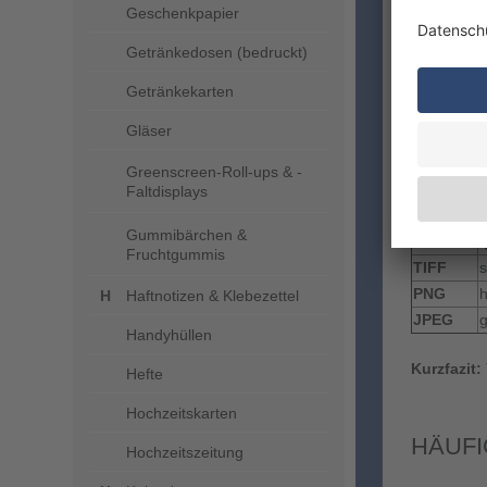
Geschenkpapier
groß
Date
Getränkedosen (bedruckt)
lang
Getränkekarten
unge
auto
Gläser
Greenscreen-Roll-ups & -
TIFF,
Faltdisplays
Gummibärchen &
Format
Q
Fruchtgummis
TIFF
PNG
Haftnotizen & Klebezettel
JPEG
g
Handyhüllen
Kurzfazit:
Hefte
Hochzeitskarten
HÄUFI
Hochzeitszeitung