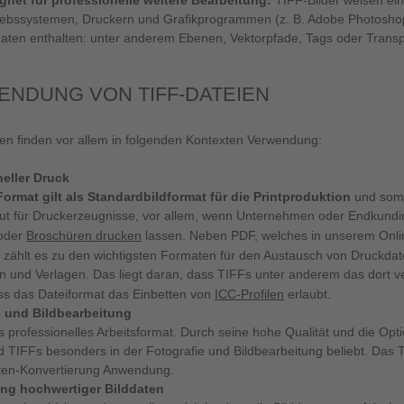
gnet für professionelle weitere Bearbeitung:
TIFF-Bilder weisen ein
iebssystemen, Druckern und Grafikprogrammen (z. B. Adobe Photoshop
daten enthalten: unter anderem Ebenen, Vektorpfade, Tags oder Trans
NDUNG VON TIFF-DATEIEN
en finden vor allem in folgenden Kontexten Verwendung:
eller Druck
ormat gilt als Standardbildformat für die Printproduktion
und somi
gut für Druckerzeugnisse, vor allem, wenn Unternehmen oder Endkun
oder
Broschüren drucken
lassen. Neben PDF, welches in unserem Onli
, zählt es zu den wichtigsten Formaten für den Austausch von Druckdat
n und Verlagen. Das liegt daran, dass TIFFs unter anderem das dort
s das Dateiformat das Einbetten von
ICC-Profilen
erlaubt.
e und Bildbearbeitung
ls professionelles Arbeitsformat. Durch seine hohe Qualität und die Opti
d TIFFs besonders in der Fotografie und Bildbearbeitung beliebt. Das
ten-Konvertierung Anwendung.
ung hochwertiger Bilddaten