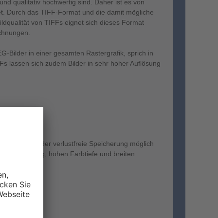
 und qualitativ hochwertig sind. Daher ist es von
det. Durch das TIFF-Format und die damit mögliche
ldqualität von TIFFs eignet sich dieses Format
chnungen.
-Bilder in einer gesamten Rastergrafik, sprich in
Fs lassen sich zudem Bilder in sehr hoher Auflösung
Speicherung.
mprimierte oder verlustfreie Speicherung möglich
Bildspeicherung, hohen Farbtiefe und breiten