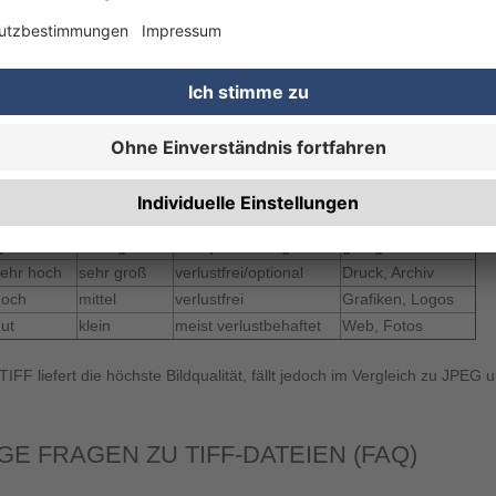
e Dateigröße bei unkomprimierter oder verlustfreier Speicherung und vi
iformat nicht für die Webanwendung optimiert
same Ladezeiten durch große Dateigrößen aufgrund von unkomprimierte
eignet für Social Media, da die meisten Plattformen TIFF-Dateien nich
matisch in andere Formate mit Qualitätsverlust umwandeln
 PNG UND JPEG – DER UNTERSCHIED
ualität
Dateigröße
Komprimierung
geeignet für
sehr hoch
sehr groß
verlustfrei/optional
Druck, Archiv
hoch
mittel
verlustfrei
Grafiken, Logos
ut
klein
meist verlustbehaftet
Web, Fotos
TIFF liefert die höchste Bildqualität, fällt jedoch im Vergleich zu JPEG
GE FRAGEN ZU TIFF-DATEIEN (FAQ)