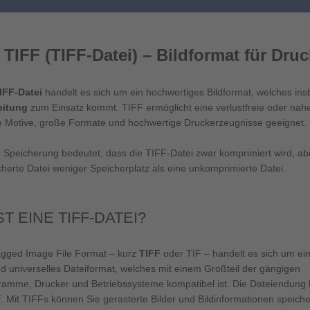
TIFF (TIFF-Datei) – Bildformat für Dru
IFF-Datei
handelt es sich um ein hochwertiges Bildformat, welches i
eitung
zum Einsatz kommt. TIFF ermöglicht eine verlustfreie oder nahez
he Motive, große Formate und hochwertige Druckerzeugnisse geeignet.
e Speicherung bedeutet, dass die TIFF-Datei zwar komprimiert wird, abe
cherte Datei weniger Speicherplatz als eine unkomprimierte Datei.
ST EINE TIFF-DATEI?
gged Image File Format – kurz
TIFF
oder TIF – handelt es sich um ei
und universelles Dateiformat, welches mit einem Großteil der gängigen
ramme, Drucker und Betriebssysteme kompatibel ist. Die Dateiendung l
.tif. Mit TIFFs können Sie gerasterte Bilder und Bildinformationen speiche