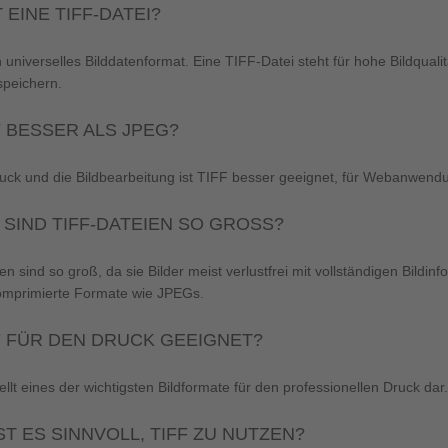
 EINE TIFF-DATEI?
n universelles Bilddatenformat. Eine TIFF-Datei steht für hohe Bildquali
 speichern.
F BESSER ALS JPEG?
uck und die Bildbearbeitung ist TIFF besser geeignet, für Webanwen
SIND TIFF-DATEIEN SO GROSS?
n sind so groß, da sie Bilder meist verlustfrei mit vollständigen Bildi
komprimierte Formate wie JPEGs.
FF FÜR DEN DRUCK GEEIGNET?
ellt eines der wichtigsten Bildformate für den professionellen Druck dar.
ST ES SINNVOLL, TIFF ZU NUTZEN?