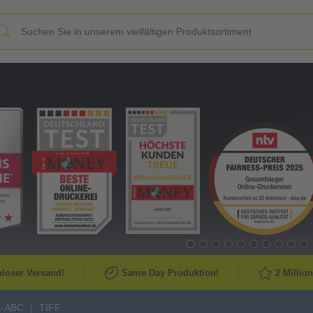
Slide
loser Versand!
Same Day Produktion!
2 Millio
k-ABC
TIFF