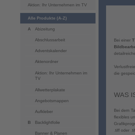
Aktion: Ihr Unternehmen im TV
Alle Produkte (A-Z)
Abizeitung
Abschlussarbeit
Bei einer
T
Bildbearb
Adventskalender
detailreic
Aktenordner
Verlustfrei
Aktion: Ihr Unternehmen im
die gespei
TV
Allwetterplakate
WAS I
Angebotsmappen
Bei dem Ta
Aufkleber
flexibles 
Backlightfolie
Grafikprog
.tiff oder 
Banner & Planen