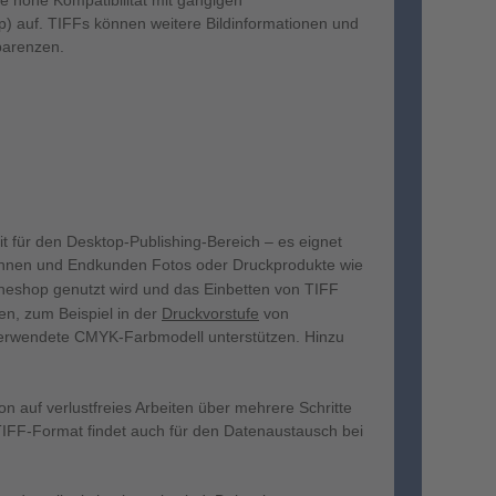
e hohe Kompatibilität mit gängigen
) auf. TIFFs können weitere Bildinformationen und
parenzen.
t für den Desktop-Publishing-Bereich – es eignet
dinnen und Endkunden Fotos oder Druckprodukte wie
neshop genutzt wird und das Einbetten von TIFF
en, zum Beispiel in der
Druckvorstufe
von
 verwendete CMYK-Farbmodell unterstützen. Hinzu
on auf verlustfreies Arbeiten über mehrere Schritte
 TIFF-Format findet auch für den Datenaustausch bei