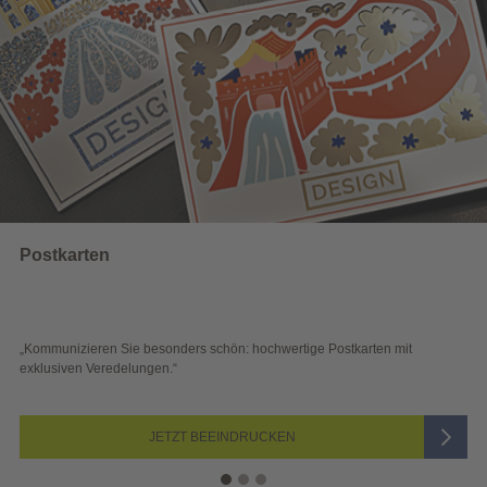
Wahlwerbun
e besonders schön: hochwertige Postkarten mit
„Sichtbar und wirk
lungen.“
Blick überzeugen.“
JETZT BEEINDRUCKEN