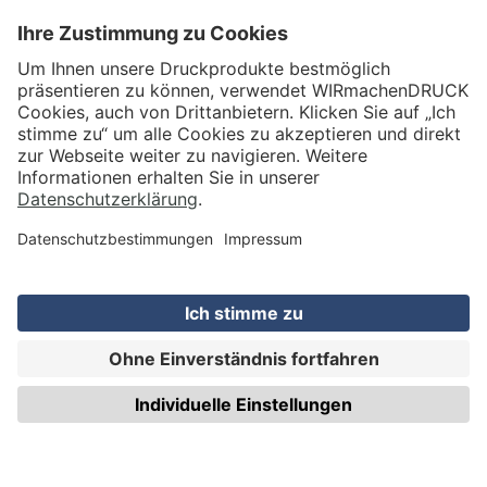
VERSAND
WIRmachenDRUCK GmbH
Illerstraße 15
71522 Backnang
Tel.: +49 (0) 711 995 982 - 20
Fax: +49 (0) 711 995 982 - 21
SOCIAL MEDIA