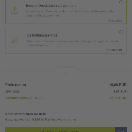
Eigene Druckdaten verwenden
Laden Sie im Warenkorb oder nach Abschluss der Bestellung Ihre
eigenen Druckdaten hoch.
Kostenlos
Gestaltungsservice
All-inclusive: Unsere Kreativen gestalten Designs, Logos, etc. nach
Ihren Wünschen.
14,88
EUR
Preis (netto)
19,09
EUR
19% MwSt.
3,63
EUR
Gesamtpreis
22,72
EUR
(inkl. MwSt.)
Keine versteckten Kosten:
Gesamtgewicht ca. 0,189 kg
Papiergewichtsrechner