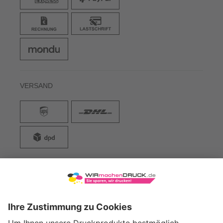
VERSAND
WIRmachenDRUCK GmbH
Illerstraße 15
71522 Backnang
Tel.: +49 (0) 711 995 982 - 20