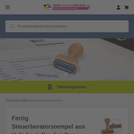
efpreisgarantie!
Sam
Holzstempel
Steuerberaterstempel
Fertig
Steuerberaterstempel aus