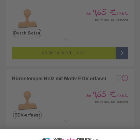
9,65 €
ab
/Stck.
brutto inkl. DE-Versand
PREISE & BESTELLUNG
Bürostempel Holz mit Motiv EDV-erfasst
9,65 €
ab
/Stck.
brutto inkl. DE-Versand
PREISE & BESTELLUNG