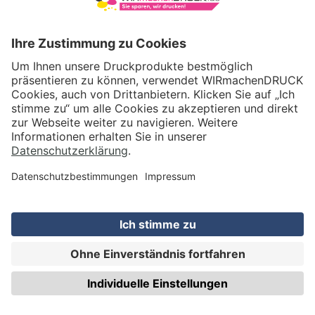
Bürostempel Holz mit Motiv EILT SEHR!
9,65 €
ab
/Stck.
brutto inkl. DE-Versand
PREISE & BESTELLUNG
Bürostempel Holz mit Motiv Copy
9,65 €
ab
/Stck.
brutto inkl. DE-Versand