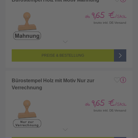
9,65 €
ab
/Stck.
brutto inkl. DE-Versand
PREISE & BESTELLUNG
Bürostempel Holz mit Motiv Nur zur
Verrechnung
9,65 €
ab
/Stck.
brutto inkl. DE-Versand