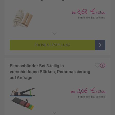
3,68 €
ab
/Stck.
brutto inkl. DE-Versand
PREISE & BESTELLUNG
Fitnessbänder Set 3-teilig in
verschiedenen Stärken, Personalisierung
auf Anfrage
2,06 €
ab
/Stck.
brutto inkl. DE-Versand