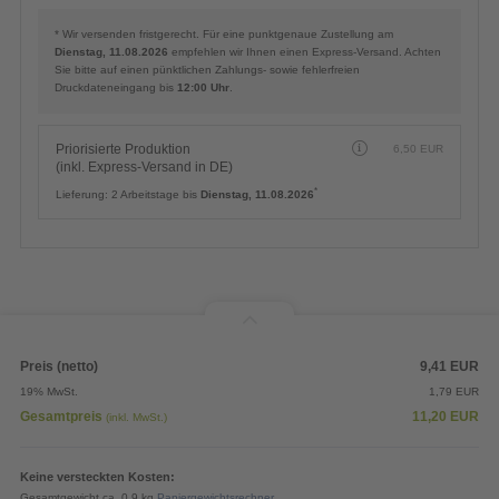
* Wir versenden fristgerecht. Für eine punktgenaue Zustellung am
Dienstag, 11.08.2026
empfehlen wir Ihnen einen Express-Versand. Achten
Sie bitte auf einen pünktlichen Zahlungs- sowie fehlerfreien
Druckdateneingang bis
12:00 Uhr
.
Priorisierte Produktion
6,50
EUR
(inkl. Express-Versand in DE)
*
Lieferung:
2 Arbeitstage bis
Dienstag, 11.08.2026
Preis (netto)
9,41
EUR
19% MwSt.
1,79
EUR
Gesamtpreis
11,20
EUR
(inkl. MwSt.)
Keine versteckten Kosten:
Gesamtgewicht ca. 0,9 kg
Papiergewichtsrechner