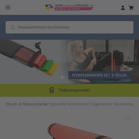
Tiefpreisgarantie!
Sport- & Fitnesszubehör
Yogamatte rutschfest mit Trageriemen, Personalisieru