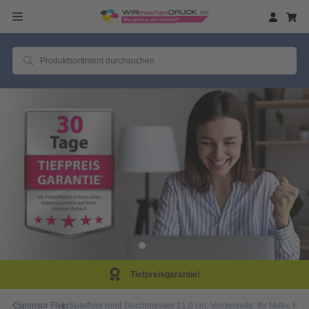
eisgarantie!
Same D
Sponsor Flyer
Sparflyer rund Durchmesser 21,0 cm, Vorderseite: Ihr Motiv,