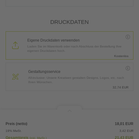
DRUCKDATEN
Eigene Druckdaten verwenden
Laden Sie im Warenkorb oder nach Abschluss der Bestellung Ihre
eigenen Druckdaten hoch.
Kostenlos
Gestaltungsservice
All-inclusive: Unsere Kreativen gestalten Designs, Logos, etc. nach
Ihren Wünschen.
32,74
EUR
Preis (netto)
18,01
EUR
19% MwSt.
3,42
EUR
Gesamtpreis
21,43
EUR
(inkl. MwSt.)