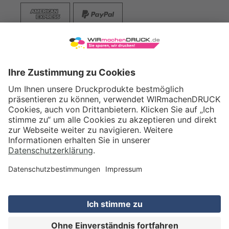
VERSAND
WIRmachenDRUCK GmbH
Illerstraße 15
71522 Backnang