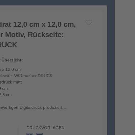
rat 12,0 cm x 12,0 cm,
hr Motiv, Rückseite:
RUCK
r Übersicht:
m x 12,0 cm
 Rückseite: WIRmachenDRUCK
sdruck matt
0 cm
2,6 cm
hwertigen Digitaldruck produziert.
te I...
DRUCKVORLAGEN