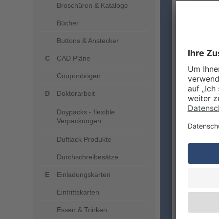
Broschüren & Kataloge
Bücher
ZUSA
Buttons & Anstecker
CAD Pläne
Couponbögen
Doktorarbeit
Doypacks - flexible
Verpackungen
Duftlack Produkte
LIEFE
Durchschreibesätze
Einladungskarten
Eintrittskarten
Essen & Trinken