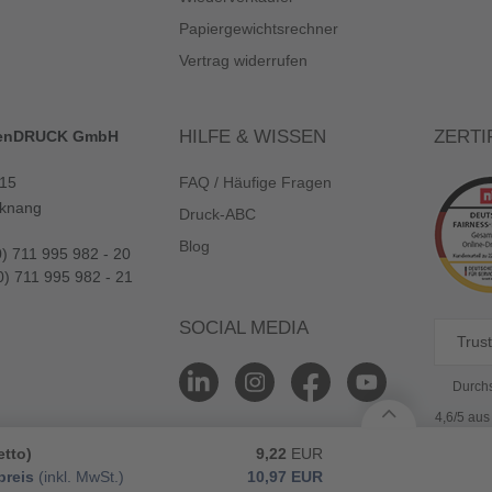
Papiergewichtsrechner
Vertrag widerrufen
HILFE & WISSEN
ZERTI
enDRUCK GmbH
 15
FAQ / Häufige Fragen
knang
Druck-ABC
Blog
0) 711 995 982 - 20
0) 711 995 982 - 21
SOCIAL MEDIA
Trust
Durchs
4,6/5 au
etto)
9,22
EUR
reis
(inkl. MwSt.)
10,97
EUR