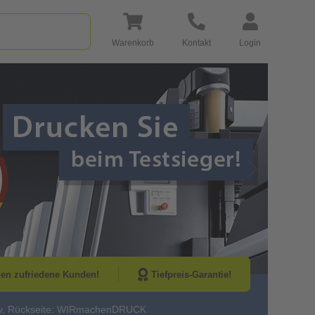
Warenkorb
Kontakt
Login
Go to Next Sli
nen zufriedene Kunden!
Tiefpreis-Garantie!
otiv, Rückseite: WIRmachenDRUCK