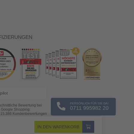
FIZIERUNGEN
pilot
PERSÖNLICH FÜR SIE DA!
chnittliche Bewertung bei
0711 995982 20
Google Shopping:
s
15.386
Kundenbewertungen
(Stand: 06.08.2026)
IN DEN WARENKORB