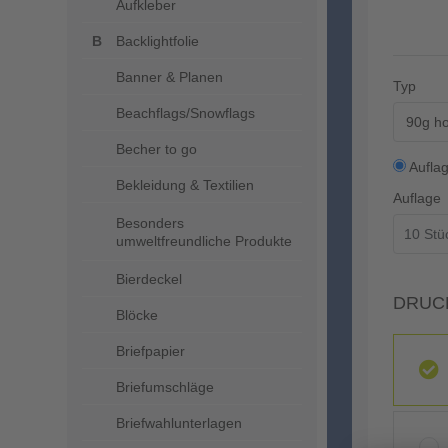
Aufkleber
Backlightfolie
Banner & Planen
Typ
Beachflags/Snowflags
90g ho
Becher to go
Aufla
Bekleidung & Textilien
Auflage
Besonders
umweltfreundliche Produkte
Bierdeckel
DRUC
Blöcke
Briefpapier
Briefumschläge
Briefwahlunterlagen