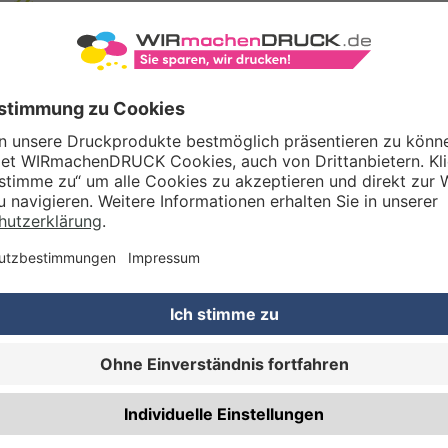
Unser Kreativteam gestaltet Druckdaten, Logos etc. nach Ihren Wünsc
TZOPTIONEN
Qualitätskontrolle (von Experten empf.)
Rechnung zusätzlich per Post
RTERMIN
Planmäßige Produktion
(inkl. kostenlosem Versand in DE) Lieferung:
ca. 3 A
Priorisierte Produktion