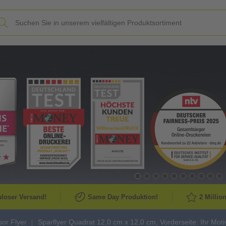
Slide
loser Versand!
Same Day Produktion!
2 Millio
or Flyer
Sparflyer Quadrat 12,0 cm x 12,0 cm, Vorderseite: Ihr M