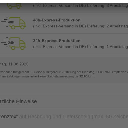
(inkl. Express-Versand in DE) Lieferung:
3 Arbeitsta
48h-Express-Produktion
(inkl. Express-Versand in DE) Lieferung:
2 Arbeitsta
24h-Express-Produktion
(inkl. Express-Versand in DE) Lieferung:
1 Arbeitsta
tag, 11.08.2026
versenden fristgerecht. Für eine punktgenaue Zustellung am
Dienstag, 11.08.2026
empfehlen w
ichen Zahlungs- sowie fehlerfreien Druckdateneingang bis
12:00 Uhr
.
tzliche Hinweise
renztext
auf Rechnung und Lieferschein (max. 50 Zeich