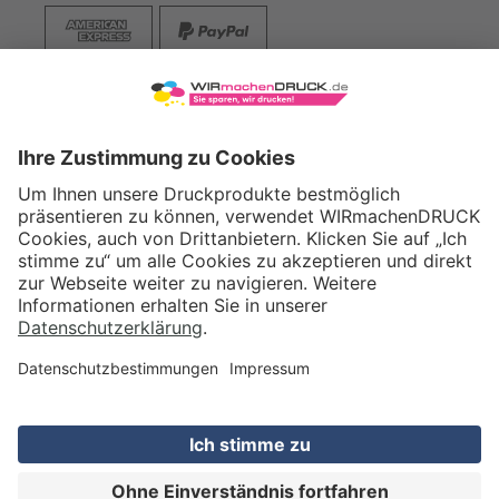
VERSAND
WIRmachenDRUCK GmbH
Illerstraße 15
71522 Backnang