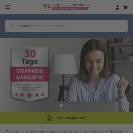
eisgarantie!
Same D
Sponsor Flyer
Sparflyer Quadrat 10,0 cm x 10,0 cm, Vorderseite: Ihr Motiv,