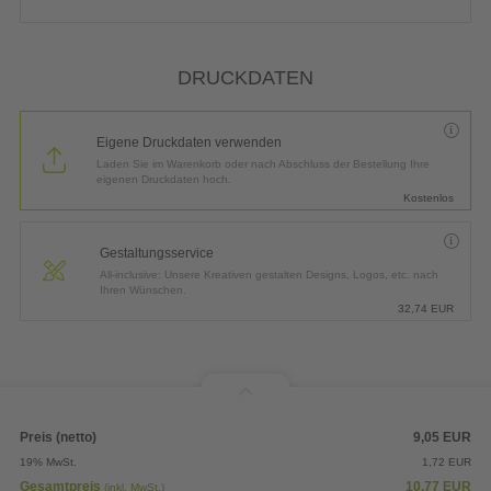
DRUCKDATEN
Eigene Druckdaten verwenden
Laden Sie im Warenkorb oder nach Abschluss der Bestellung Ihre
eigenen Druckdaten hoch.
Kostenlos
Gestaltungsservice
All-inclusive: Unsere Kreativen gestalten Designs, Logos, etc. nach
Ihren Wünschen.
32,74
EUR
Preis (netto)
9,05
EUR
19% MwSt.
1,72
EUR
Gesamtpreis
10,77
EUR
(inkl. MwSt.)