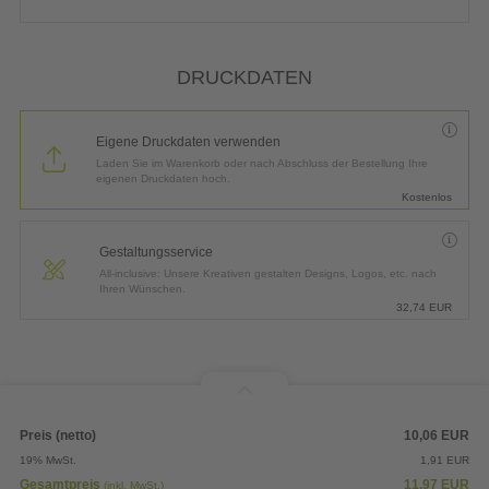
DRUCKDATEN
Eigene Druckdaten verwenden
Laden Sie im Warenkorb oder nach Abschluss der Bestellung Ihre
eigenen Druckdaten hoch.
Kostenlos
Gestaltungsservice
All-inclusive: Unsere Kreativen gestalten Designs, Logos, etc. nach
Ihren Wünschen.
32,74
EUR
Preis (netto)
10,06
EUR
19% MwSt.
1,91
EUR
Gesamtpreis
11,97
EUR
(inkl. MwSt.)