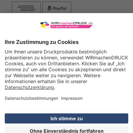
VERSAND
WIRmachenDRUCK GmbH
Illerstraße 15
71522 Backnang