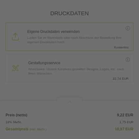
DRUCKDATEN
Eigene Druckdaten verwenden
Laden Sie im Warenkorb oder nach Abschluss der Bestellung Ihre
eigenen Druckdaten hoch.
Kostenlos
Gestaltungsservice
All-inclusive: Unsere Kreativen gestalten Designs, Logos, etc. nach
Ihren Wünschen.
32,74
EUR
Preis (netto)
9,22
EUR
19% MwSt.
1,75
EUR
Gesamtpreis
10,97
EUR
(inkl. MwSt.)