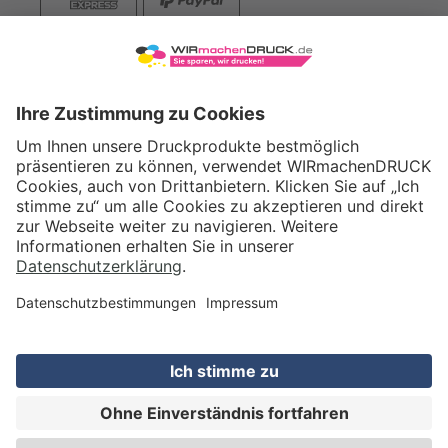
VERSAND
WIRmachenDRUCK GmbH
Illerstraße 15
71522 Backnang
Tel.: +49 (0) 711 995 982 - 20