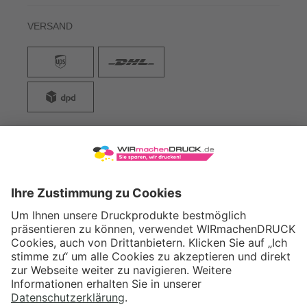
VERSAND
WIRmachenDRUCK GmbH
Illerstraße 15
71522 Backnang
Tel.: +49 (0) 711 995 982 - 20
Fax: +49 (0) 711 995 982 - 21
SOCIAL MEDIA