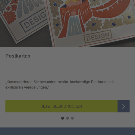
Wahlwerbun
e besonders schön: hochwertige Postkarten mit
„Sichtbar und wirk
lungen.“
Blick überzeugen.“
JETZT BEEINDRUCKEN