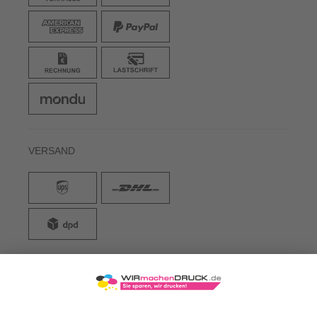
VERSAND
WIRmachenDRUCK GmbH
Illerstraße 15
71522 Backnang