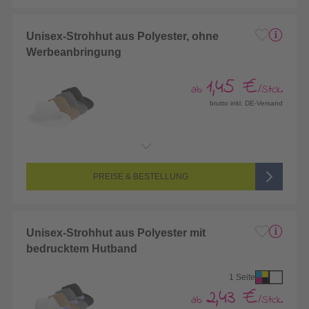
Unisex-Strohhut aus Polyester, ohne
Werbeanbringung
1,45 €
ab
/Stck.
brutto inkl. DE-Versand
PREISE & BESTELLUNG
Unisex-Strohhut aus Polyester mit
bedrucktem Hutband
1 Seite
2,43 €
ab
/Stck.