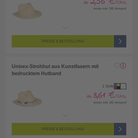
2,56 €
ab
/Stck.
brutto inkl. DE-Versand
PREISE & BESTELLUNG
Unisex-Strohhut aus Kunstfasern mit
bedrucktem Hutband
1 Seite
3,61 €
ab
/Stck.
brutto inkl. DE-Versand
Endformat:
645 x 30 mm
Seitenanzahl:
1-seitig (Vorderseite bedruckt, Rückseite unbedruckt)
Farbigkeit:
4/0-farbig CMYK (vollfarbig bedruckt)
PREISE & BESTELLUNG