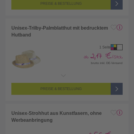
PREISE & BESTELLUNG
Unisex-Trilby-Palmblatthut mit bedrucktem
Hutband
1 Seite
2,17 €
ab
/Stck.
brutto inkl. DE-Versand
Endformat:
645 x 30 mm
Seitenanzahl:
1-seitig (Vorderseite bedruckt, Rückseite unbedruckt)
Farbigkeit:
4/0-farbig CMYK (vollfarbig bedruckt)
PREISE & BESTELLUNG
Unisex-Strohhut aus Kunstfasern, ohne
Werbeanbringung