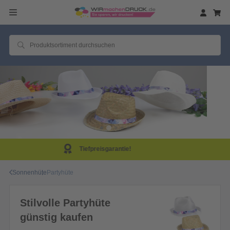
Same Day Produktion!
Sonnenhüte
Partyhüte
Stilvolle Partyhüte
günstig kaufen