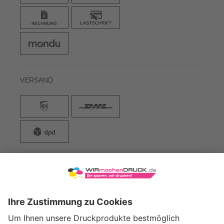
VERSAND
WIRmachenDRUCK GmbH
Illerstraße 15
71522 Backnang
Tel.: +49 (0) 711 995 982 - 20