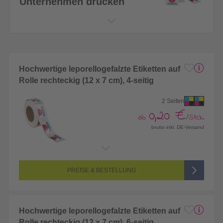
Unternehmen drucken
Hochwertige leporellogefalzte Etiketten auf
Rolle rechteckig (12 x 7 cm), 4-seitig
2 Seiten
0,20 €
ab
/Stck.
brutto inkl. DE-Versand
Endformat:
108 x 120 mm
Seitenanzahl:
2-seitig (Vorderseite und Rückseite bedruckt)
Farbigkeit:
4/4-farbig CMYK (vollfarbig bedruckt)
PREISE & BESTELLUNG
Hochwertige leporellogefalzte Etiketten auf
Rolle rechteckig (12 x 7 cm), 6-seitig