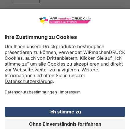
WIRmachenDRUCK GmbH
Illerstraße 15
71522 Backnang
Tel.: +49 (0) 711 995 982 - 20
Fax: +49 (0) 711 995 982 - 21
SOCIAL MEDIA
ZERTIFIZIERUNGEN