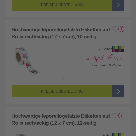
Farbigkeit:
4/4-farbig CMYK (vollfarbig bedruckt)
PREISE & BESTELLUNG
Hochwertige leporellogefalzte Etiketten auf
Rolle rechteckig (12 x 7 cm), 10-seitig
2 Seiten
0,31 €
ab
/Stck.
brutto inkl. DE-Versand
Endformat:
264 x 120 mm
Seitenanzahl:
2-seitig (Vorderseite und Rückseite bedruckt)
Farbigkeit:
4/4-farbig CMYK (vollfarbig bedruckt)
PREISE & BESTELLUNG
Hochwertige leporellogefalzte Etiketten auf
Rolle rechteckig (12 x 7 cm), 12-seitig
2 Seiten