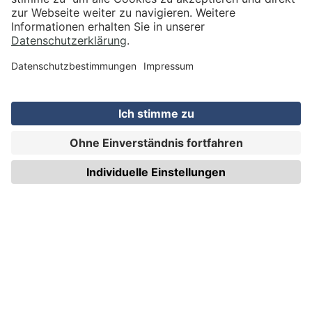
VERSAND
WIRmachenDRUCK GmbH
Illerstraße 15
71522 Backnang
Tel.: +49 (0) 711 995 982 - 20
Fax: +49 (0) 711 995 982 - 21
SOCIAL MEDIA