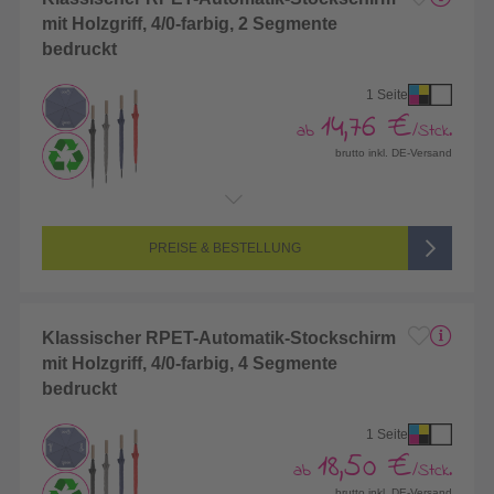
mit Holzgriff, 4/0-farbig, 2 Segmente
bedruckt
1 Seite
14,76 €
ab
/Stck.
brutto inkl. DE-Versand
Endformat:
180 x 130 mm
Seitenanzahl:
1-seitig (Vorderseite bedruckt, Rückseite unbedruckt)
Farbigkeit:
4/0-farbig CMYK (vollfarbig bedruckt)
PREISE & BESTELLUNG
Klassischer RPET-Automatik-Stockschirm
mit Holzgriff, 4/0-farbig, 4 Segmente
bedruckt
1 Seite
18,50 €
ab
/Stck.
brutto inkl. DE-Versand