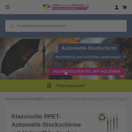
Tiefpreisgarantie!
Stockschirme mit Holzgriff
Klassischer RPET-Automatik-Stockschirm mit Holzgriff
Klassische RPET-
Automatik-Stockschirme