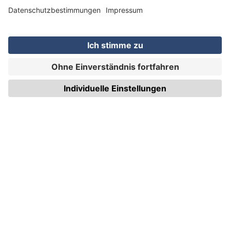
WIRmachenDRUCK GmbH
Illerstraße 15
71522 Backnang
Tel.: +49 (0) 711 995 982 - 20
Fax: +49 (0) 711 995 982 - 21
SOCIAL MEDIA