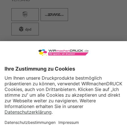
WIRmachenDRUCK GmbH
Illerstraße 15
71522 Backnang
Tel.: +49 (0) 711 995 982 - 20
Fax: +49 (0) 711 995 982 - 21
SOCIAL MEDIA