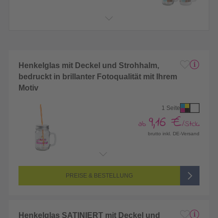
Henkelglas mit Deckel und Strohhalm,
bedruckt in brillanter Fotoqualität mit Ihrem
Motiv
1 Seite
9,16 €
ab
/Stck.
brutto inkl. DE-Versand
Endformat:
190 x 70 mm
Seitenanzahl:
1-seitig (Vorderseite bedruckt, Rückseite unbedruckt)
Farbigkeit:
4/0-farbig CMYK (vollfarbig bedruckt)
PREISE & BESTELLUNG
Henkelglas SATINIERT mit Deckel und